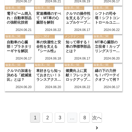
2024.06.17
2024.06.21
2024.06.19
2024.06.17
駆動系に関する用語
駆動系に関する用語
駆動系に関する用語
駆動系に関する用語
電子ビーム焼入
変速機構のすべ
クルマの操作性
シフトの司令
れ：自動車部品
て：MT車の心
を支えるプッシ
塔！シフトコン
の強靭化技術
臓部を解剖
ュプルケーブル
トロールユニッ
とは？
トって？
2024.06.21
2024.06.22
2024.06.17
2024.06.22
駆動系に関する用語
設計に関する用語
メンテナンスに関する用語
駆動系に関する用語
自動車の心臓
車の快適性と安
知って得する！
MT車心臓部の
部！プラネタリ
全性を支える
車の準標準部品
立役者！カップ
ーギヤを解説
『シール性』
とは？
リングスリーブ
の役割
2024.06.17
2024.06.18
2024.06.17
2024.06.20
駆動系に関する用語
駆動系に関する用語
駆動系に関する用語
駆動系に関する用語
クルマの加速を
車好きなら知っ
燃費向上に貢
縁の下の力持
決める「総減速
ておきたい！ト
献！フレックス
ち！パワーテイ
比」とは？
ランスアクスル
ロックアップ制
クオフって何？
の基礎
御とは？
2024.06.20
2024.06.20
2024.06.22
2024.06.17
1
2
3
…
8
次へ