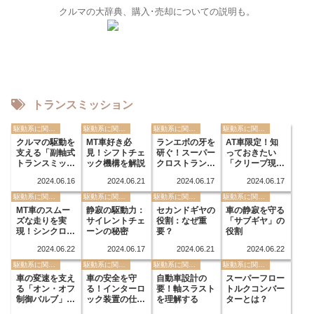
クルマの大辞典、購入･売却についての説明も。
トランスミッション
駆動系に関する用語
駆動系に関する用語
駆動系に関する用語
駆動系に関する用語
クルマの駆動を
MT車好き必
ランエボの牙を
AT車限定！知
支える「副軸式
見！シフトチェ
研ぐ！スーパー
っておきたい
トランスミッシ
ック機構を解説
クロストランス
「クリープ現
ョン」とは？
ミッションとは
象」
2024.06.16
2024.06.21
2024.06.17
2024.06.17
駆動系に関する用語
駆動系に関する用語
駆動系に関する用語
駆動系に関する用語
MT車のスムー
静寂の駆動力：
セカンドギヤの
車の静寂を守る
ズな走りを実
サイレントチェ
役割：なぜ重
「サブギヤ」の
現！シンクロ機
ーンの秘密
要？
役割
構の秘密
2024.06.22
2024.06.17
2024.06.21
2024.06.22
駆動系に関する用語
駆動系に関する用語
駆動系に関する用語
駆動系に関する用語
車の変速を支え
車の安全を守
自動車設計の
スーパーフロー
る「オン・オフ
る！インターロ
要！軸スラスト
トルクコンバー
制御バルブ」の
ック装置の仕組
を理解する
ターとは？
仕組み
み