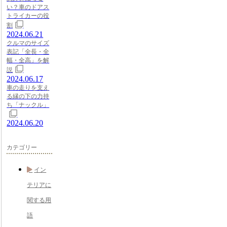
い？車のドアス
トライカーの役
割
2024.06.21
クルマのサイズ
表記「全長・全
幅・全高」を解
説
2024.06.17
車の走りを支え
る縁の下の力持
ち「ナックル」
2024.06.20
カテゴリー
イン
テリアに
関する用
語