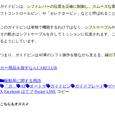
ガイドピンは、
シフトレバーの位置を正確に制御し、スムーズな
フトコントロールピン」や「セレクターピン」などと呼ばれるこ
このガイドピンは単独で機能するわけではなく、
シフトケーブル
その動きはシフトケーブルを介してミッションに伝達されます。
るようにしています。
つまり、ガイドピンはAT車のシフト操作を陰ながら支える、
縁の
カー用品を探すならCARCLUB
駆動系に関する用語
「ガ」
AT
オートマ
ガイドピン
ガイドプレート
ゲ
X
Facebook
はてブ
Pocket
LINE
コピー
こちらもオススメ