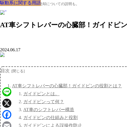
駆動系に関する用語
駆動系に関する用語
駆動系に関する用語
駆動系に関する用語
駆動系に関する用語
駆動系に関する用語
駆動系に関する用語
駆動系に関する用語
駆動系に関する用語
クルマの大辞典、購入･売却についての説明も。
AT車シフトレバーの心臓部！ガイドピ
2024.06.17
目次
AT車シフトレバーの心臓部！ガイドピンの役割とは？
ガイドピンとは。
Line
ガイドピンって何？
AT車のシフトレバー構造
X
ガイドピンの仕組みと役割
Facebook
ガイドピンによる誤操作防止