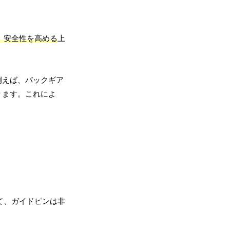
、安全性を高める
上
例えば、バックギア
ります。これによ
て、ガイドピンは非