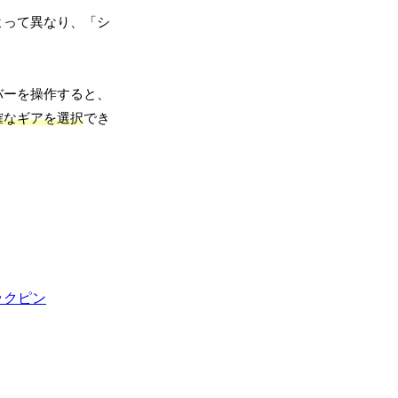
よって異なり、「シ
バーを操作すると、
確なギアを選択
でき
ックピン