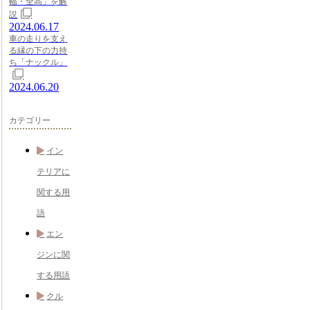
幅・全高」を解
説
2024.06.17
車の走りを支え
る縁の下の力持
ち「ナックル」
2024.06.20
カテゴリー
イン
テリアに
関する用
語
エン
ジンに関
する用語
クル