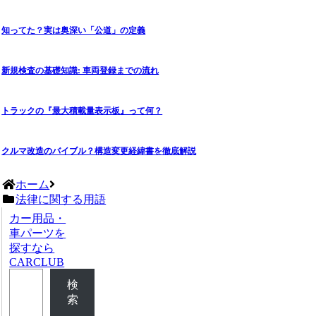
知ってた？実は奥深い「公道」の定義
新規検査の基礎知識: 車両登録までの流れ
トラックの『最大積載量表示板』って何？
クルマ改造のバイブル？構造変更経緯書を徹底解説
ホーム
法律に関する用語
カー用品・
車パーツを
探すなら
CARCLUB
検
索