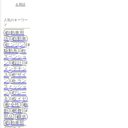
る用語
人気のキーワー
ド
自動車用
語
自動車
エンジン
駆動系
サ
スペンショ
ン
設計
メンテナン
ス
デザイ
ン
トラン
スミッショ
ン
ブレー
キ
タイヤ
安全性
振
動
燃費
部品
構造
自動車部