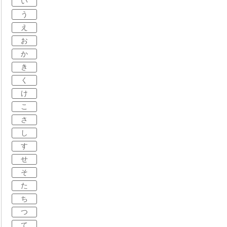
い
う
え
お
か
き
く
け
こ
さ
し
す
せ
そ
た
ち
つ
て