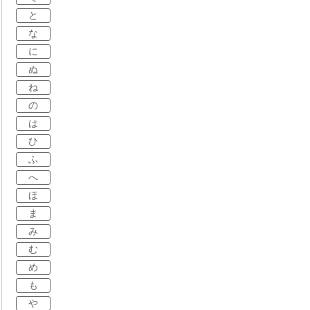
と
な
に
ぬ
ね
の
は
ひ
ふ
へ
ほ
ま
み
む
め
も
や