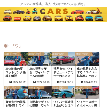
クルマの大辞典、購入･売却についての説明も。
「ワ」
駆動系に関する用語
機能に関する用語
機能に関する用語
機能に関する用語
車体制御の要！
車の視界を守
視界 확보! ワイ
車の視界を左右
ワットリンク機
る、ワイパーア
ドビュードアミ
する『ワイパー
構を解説
ームの秘密
ラーのススメ
払拭率』とは？
2024.06.22
2024.06.16
2024.06.17
2024.06.21
機能に関する用語
デザインに関する用語
機能に関する用語
デザインに関する用語
高速走行の視界
自動車デザイン
ワイパー高速浮
ワイヤースポー
を確保!？ ワイ
の基礎「ワイヤ
き上がりとは？
クホイール：美