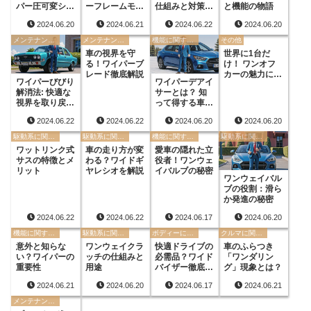
パー圧可変シス
ーフレームモデ
仕組みと対策を
と機能の物語
テムとは
ル」とは？
解説
2024.06.20
2024.06.21
2024.06.22
2024.06.20
メンテナンスに関する用語
メンテナンスに関する用語
機能に関する用語
その他
車の視界を守
世界に1台だ
る！ワイパーブ
け！ ワンオフ
レード徹底解説
カーの魅力に迫
ワイパーびびり
ワイパーデアイ
る
解消法: 快適な
サーとは？ 知
視界を取り戻そ
って得する車の
う
機能
2024.06.22
2024.06.22
2024.06.20
2024.06.20
駆動系に関する用語
駆動系に関する用語
機能に関する用語
駆動系に関する用語
ワットリンク式
車の走り方が変
愛車の隠れた立
サスの特徴とメ
わる？ワイドギ
役者！ワンウェ
リット
ヤレシオを解説
イバルブの秘密
ワンウェイバル
ブの役割：滑ら
か発進の秘密
2024.06.22
2024.06.22
2024.06.17
2024.06.20
機能に関する用語
駆動系に関する用語
ボディーに関する用語
クルマに関する色々な状況
意外と知らな
ワンウェイクラ
快適ドライブの
車のふらつき
い？ワイパーの
ッチの仕組みと
必需品？ワイド
「ワンダリン
重要性
用途
バイザー徹底解
グ」現象とは？
説
2024.06.21
2024.06.20
2024.06.17
2024.06.21
メンテナンスに関する用語