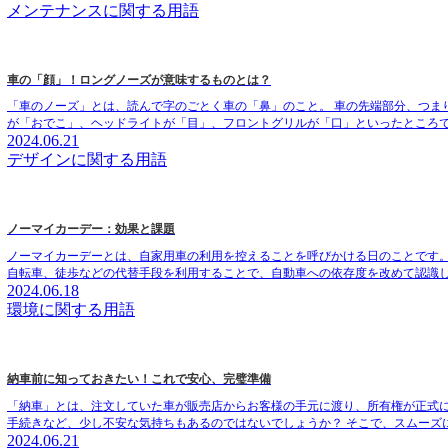
メンテナンスに関する用語
車の「顔」！ロングノーズが意味するものとは？
「車のノーズ」とは、読んで字のごとく車の「鼻」のこと。 車の先端部分、つま
が「おでこ」、ヘッドライトが「目」、フロントグリルが「口」といったところ
2024.06.21
デザインに関する用語
ノーマイカーデー：効果と課題
ノーマイカーデーとは、自家用車の利用を控えることを呼びかける日のことです。
自転車、徒歩などの代替手段を利用することで、自動車への依存度を改めて認識
2024.06.18
環境に関する用語
納車前に知っておきたい！これで安心、完璧準備
「納車」とは、注文していた車が販売店からお客様の手元に渡り、所有権が正式に
手続きなど、少し不安な気持ちもあるのではないでしょうか？ そこで、スムーズ
2024.06.21