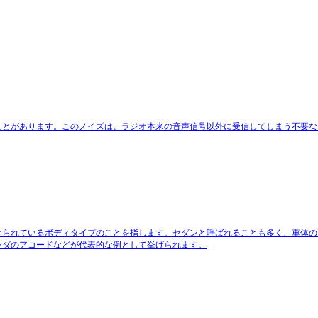
ことがあります。このノイズは、ラジオ本来の音声信号以外に受信してしまう不要な
けられているボディタイプのことを指します。セダンと呼ばれることも多く、車体の
ンダのアコードなどが代表的な例として挙げられます。