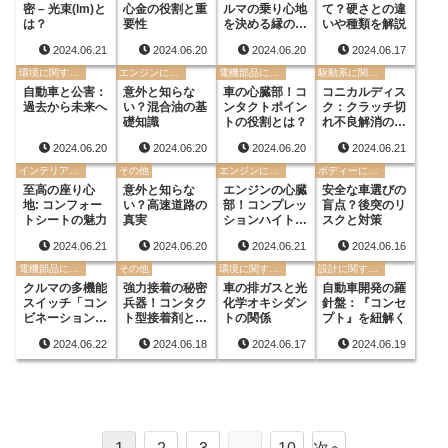
密 – 光束(lm)と
心金の役割と重
ルマの乗り心地
て？硬さとの違
は？
要性
を決める縁の下
いや種類を解説
の力持ち
2024.06.21
2024.06.20
2024.06.20
2024.06.17
環境に関する用語
エンジンに関する用語
電機部品に関する用語
駆動系に関する用語
自動車と公害：
意外と知らな
車の心臓部！コ
コニカルディス
過去から未来へ
い？混合油の基
ンタクトポイン
ク：クラッチ切
礎知識
トの役割とは？
れ不良解消の秘
密
2024.06.20
2024.06.20
2024.06.20
2024.06.21
インテリアに関する用語
その他
エンジンに関する用語
ボディーに関する用語
至高の座り心
意外と知らな
エンジンの心臓
安全な車選びの
地: コンフォー
い？高速道路の
部！コンプレッ
盲点？後突のリ
トシートの魅力
真実
ションハイト徹
スクと対策
底解説
2024.06.21
2024.06.20
2024.06.21
2024.06.16
電機部品に関する用語
その他
環境に関する用語
設計に関する用語
クルマの多機能
強力接着の秘密
車の排ガスと光
自動車開発の羅
スイッチ「コン
兵器！コンタク
化学オキシダン
針盤：『コンセ
ビネーションス
ト型接着剤と
トの関係
プト』を紐解く
イッチ」とは？
は？
2024.06.22
2024.06.18
2024.06.17
2024.06.19