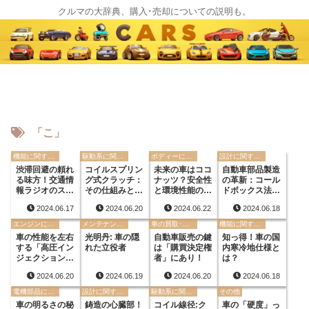
クルマの大辞典、購入･売却についての説明も。
「こ」
機能に関する用語
駆動系に関する用語
ボディーに関する用語
設計に関する用語
渋滞回避の頼れ
コイルスプリン
未来の車はココ
自動車部品製造
る味方！交通情
グ式クラッチ：
ナッツ？安全性
の革新：コール
報ラジオのスス
その仕組みと衰
と環境性能の両
ドボックス法と
メ
退の理由
立へ
は？
2024.06.17
2024.06.20
2024.06.22
2024.06.18
エンジンに関する用語
メンテナンスに関する用語
車の買取･査定について
機能に関する用語
車の性能を左右
光明丹: 車の隠
自動車販売の鍵
知っ得！車の国
する「高圧イン
れた立役者
は「購買決定権
内寒冷地仕様と
ジェクション」
者」にあり！
は？
とは？
2024.06.20
2024.06.19
2024.06.20
2024.06.18
電機部品に関する用語
設計に関する用語
駆動系に関する用語
その他
車の明るさの秘
鋳造の心臓部！
コイル線径:ク
車の「硬度」っ