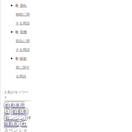
運転
補助に関
する用語
電機
部品に関
する用語
駆動
系に関す
る用語
人気のキーワー
ド
自動車用
語
自動車
エンジン
駆動系
サ
スペンショ