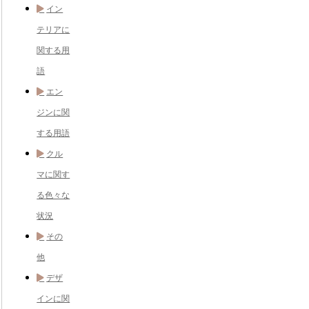
イン
テリアに
関する用
語
エン
ジンに関
する用語
クル
マに関す
る色々な
状況
その
他
デザ
インに関