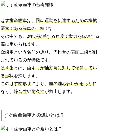
はす歯傘歯車
は、
回転運動を伝達するための機械
要素である歯車の一種
です。
その中でも、
2軸が交差する角度で動力を伝達
する
際に用いられます。
傘歯車
という名前の通り、
円錐台の表面に歯が刻
まれている
のが特徴です。
はす歯
とは、
歯すじが軸方向に対して傾斜してい
る形状
を指します。
この
はす歯形状
により、
歯の噛み合いが滑らか
に
なり、
静音性
や
耐久性
が向上します。
すぐ歯傘歯車との違いとは？