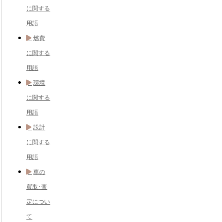
に関する
用語
燃費
に関する
用語
環境
に関する
用語
設計
に関する
用語
車の
買取･査
定につい
て