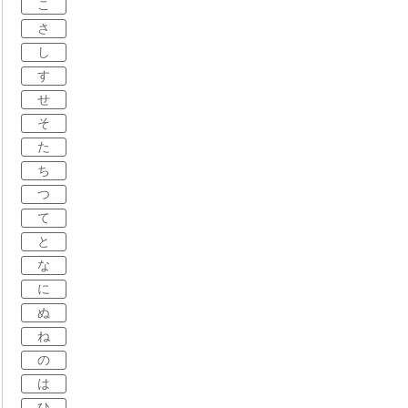
こ
さ
し
す
せ
そ
た
ち
つ
て
と
な
に
ぬ
ね
の
は
ひ