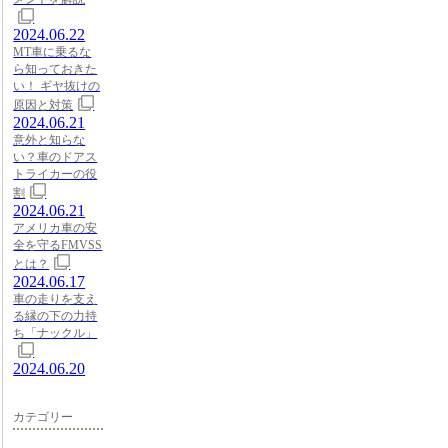
2024.06.22
MT車に乗るな
ら知っておきた
い！ ギヤ抜けの
原因と対策
2024.06.21
意外と知らな
い？車のドアス
トライカーの役
割
2024.06.21
アメリカ車の安
全を守るFMVSS
とは？
2024.06.17
車の走りを支え
る縁の下の力持
ち「ナックル」
2024.06.20
カテゴリー