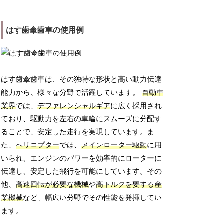
はす歯傘歯車の使用例
はす歯傘歯車は、その独特な形状と高い動力伝達
能力から、様々な分野で活躍しています。
自動車
業界
では、
デファレンシャルギア
に広く採用され
ており、駆動力を左右の車輪にスムーズに分配す
ることで、安定した走行を実現しています。ま
た、
ヘリコプター
では、
メインローター駆動
に用
いられ、エンジンのパワーを効率的にローターに
伝達し、安定した飛行を可能にしています。その
他、
高速回転が必要な機械
や
高トルクを要する産
業機械
など、幅広い分野でその性能を発揮してい
ます。