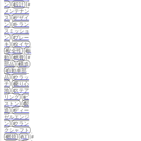
ン
設計
メンテナン
ス
デザイ
ン
トラン
スミッショ
ン
ブレー
キ
タイヤ
安全性
振
動
燃費
部品
構造
自動車部
品
クラッ
チ
乗り心
地
ステア
リング
ピ
ストン
製
造
ディー
ゼルエンジ
ン
クラン
クシャフト
燃焼
AT