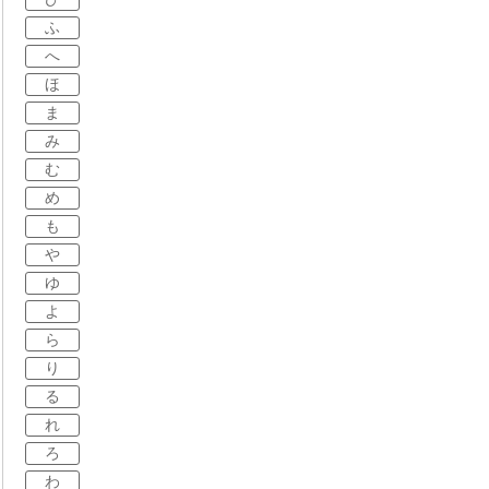
ふ
へ
ほ
ま
み
む
め
も
や
ゆ
よ
ら
り
る
れ
ろ
わ