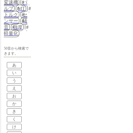
変速機
バ
ルブ
MT
トルク
セ
ンサー
騒
音
強度
軽量化
50音から検索で
きます。
あ
い
う
え
お
か
き
く
け