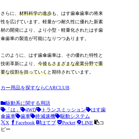
さらに、
材料科学の進歩
も、はす歯傘歯車の将来
性を広げています。軽量かつ耐久性に優れた新素
材の開発により、より小型・軽量化されたはす歯
傘歯車の製造が可能になりつつあります。
このように、はす歯傘歯車は、その優れた特性と
技術革新により、
今後もさまざまな産業分野で重
要な役割を担っていく
と期待されています。
カー用品を探すならCARCLUB
駆動系に関する用語
「は」
4WD
トランスミッション
はす歯
傘歯車
歯車
終減速機
駆動システム
X
Facebook
はてブ
Pocket
LINE
コ
ピー