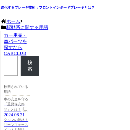
進化するブレーキ技術：フロントインボードブレーキとは？
ホーム
駆動系に関する用語
カー用品・
車パーツを
探すなら
CARCLUB
検
索
検索されている
用語
車の安全を守る
「重要保安部
品」とは？
2024.06.21
クルマの骨格！
リーンフォース
メントを解説