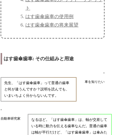
ト
はす歯傘歯車の使用例
はす歯傘歯車の将来展望
はす歯傘歯車: その仕組みと用途
車を知りたい
先生、「はす歯傘歯車」って普通の歯車
と何が違うんですか？説明を読んでも、
いまいちよく分からないんです。
自動車研究家
なるほど。「はす歯傘歯車」は、軸が交差して
いる時に動力を伝える歯車なんだ。普通の歯車
は軸が平行だけど、「はす歯傘歯車」は傘みた