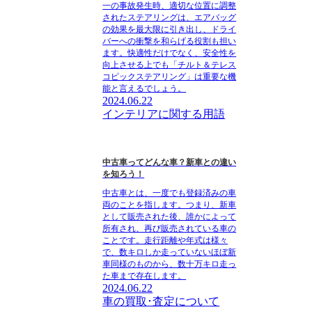
一の事故発生時、適切な位置に調整
されたステアリングは、エアバッグ
の効果を最大限に引き出し、ドライ
バーへの衝撃を和らげる役割も担い
ます。快適性だけでなく、安全性を
向上させる上でも「チルト＆テレス
コピックステアリング」は重要な機
能と言えるでしょう。
2024.06.22
インテリアに関する用語
中古車ってどんな車？新車との違い
を知ろう！
中古車とは、一度でも登録済みの車
両のことを指します。つまり、新車
として販売された後、誰かによって
所有され、再び販売されている車の
ことです。走行距離や年式は様々
で、数キロしか走っていないほぼ新
車同様のものから、数十万キロ走っ
た車まで存在します。
2024.06.22
車の買取･査定について