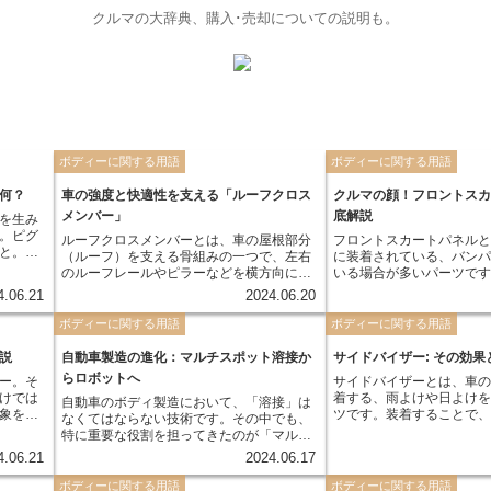
クルマの大辞典、購入･売却についての説明も。
ボディーに関する用語
ボディーに関する用語
何？
車の強度と快適性を支える「ルーフクロス
クルマの顔！フロントス
メンバー」
底解説
を生み
。ピグ
ルーフクロスメンバーとは、車の屋根部分
フロントスカートパネル
と。絵
（ルーフ）を支える骨組みの一つで、左右
に装着されている、バン
のもと
のルーフレールやピラーなどを横方向につ
いる場合が多いパーツです
なぐ役割を担っています。車体の剛性を高
走行時に車体の下に入る
4.06.21
2024.06.20
どによ
め、走行時の振動や衝撃を吸収すること
え、空気抵抗を減らした
らしい
で、快適な乗り心地と安全性を確保するた
ムに効率よく空気を導い
ボディーに関する用語
ボディーに関する用語
ピグメ
めに重要な役割を果たしています。ルーフ
す。また、フロントマス
た、強
クロスメンバーは、車種や設計によって形
部としても重要な役割を
説
自動車製造の進化：マルチスポット溶接か
サイドバイザー: その効果
よう
状や材質が異なり、一般的にはスチール製
ーティーな印象や高級感
らロボットへ
ー。そ
サイドバイザーとは、車
ばれま
のものが多く使用されていますが、軽量化
けでは
着する、雨よけや日よけ
自動車のボディ製造において、「溶接」は
のためにアルミ製のものが採用されるケー
象を決
ツです。装着することで
なくてはならない技術です。その中でも、
スも増えています。
や車種
少し開けて換気ができた
特に重要な役割を担ってきたのが「マルチ
しか
て車内温度の上昇を抑え
スポット溶接」です。これは、電極を用い
4.06.21
2024.06.17
能や安
きます。スモークタイプ
て金属同士を点状に接合していく技術で、
る重要
ど、デザインも豊富にあ
一度に多数の箇所を溶接できることが大き
ボディーに関する用語
ボディーに関する用語