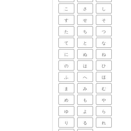
こ
さ
し
す
せ
そ
た
ち
つ
て
と
な
に
ぬ
ね
の
は
ひ
ふ
へ
ほ
ま
み
む
め
も
や
ゆ
よ
ら
り
る
れ