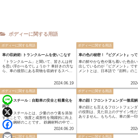
ボディーに関する用語
ボディーに関する用語
ボディーに関する用語
車の収納術: トランクルームを使いこなす
車の色の秘密！『ピグメント』って
「トランクルーム」と聞いて、皆さんは何
車の鮮やかな色や落ち着いた色合い
を思い浮かべるでしょうか？ 車好きの方な
出しているのが『ピグメント』です
ら、車の後部にある荷物を収納するスペー
メントとは、日本語で『顔料』のこ
スを想像するでしょう。その通りです。ト
の具やインクにも使われている、色
ランクルームとは、車の後部座席の背もた
となる粉末です。 車に使われるピグメント
2024.06.19
202
れと後方のドアの間にある収納スペースの
は、求められる色や質感、耐久性な
ことを指します。 実は、トランクルームの
って厳選されます。例えば、高級車
ボディーに関する用語
ボディーに関する用語
歴史は古く、自動車の誕生とほぼ時を同じ
深みのある色を出すために、特殊な
くしています。初期の自動車は、馬車の荷
ントが使われることもあります。ま
ボロンスチール：自動車の安全と軽量化を
車の顔！フロントフェンダー徹底解
台部分を参考に作られており、その名残が
い日差しにさらされても色褪せない
両立
車の顔とも言えるフロントフェンダ
トランクルームとして残っているのです。
に、耐候性に優れたピグメントが選
L
の役割は、見た目上のデザイン性だ
時代と共に車の形状や機能は大きく変化し
す。
ボロンスチールとは、少量のホウ素を添加
ありません。もちろん、車の第一印
ましたが、トランクルームは現代の車にも
することで、強度と成形性を飛躍的に向上
i
X
める重要なパーツとして、メーカー
受け継がれ、私たちにとって欠かせない存
させた鋼材のことです。 鉄鋼材料の中でも
ごとに個性的な形状をしています。
在となっています。
特に強度が高く、従来の鋼材に比べて約3
n
2024.06.20
202
し、フロントフェンダーには走行性
～5倍の強度を誇ります。そのため、自動
F
全性、さらには環境性能にまで関わ
車の車体構造部品に用いることで、車体の
ボディーに関する用語
ボディーに関する用語