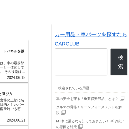
カー用品・車パーツを探すなら
CARCLUB
カートパネルを徹
検
とは、車の最前部
索
パーと一体化して
。 その役割は、
空気の流れを整
2024.06.18
り、エンジンルー
たりすることで
検索されている用語
クのデザインの一
担っており、スポ
と選び方
を演出します。
車の安全を守る「重要保安部品」とは？
の窓枠の上部に装
を目的としたパー
クルマの骨格！リーンフォースメントを解
、雨天時でも窓を
説
り、日差しを遮っ
たりすることがで
2024.06.21
MT車に乗るなら知っておきたい！ ギヤ抜け
やクリアタイプな
り、車のドレスア
の原因と対策