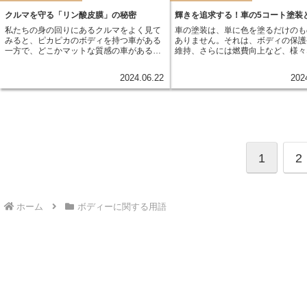
ょうか？その秘密に迫ります。
クルマを守る「リン酸皮膜」の秘密
輝きを追求する！車の5コート塗装
私たちの身の回りにあるクルマをよく見て
車の塗装は、単に色を塗るだけのも
みると、ピカピカのボディを持つ車がある
ありません。それは、ボディの保護
一方で、どこかマットな質感の車があるこ
維持、さらには燃費向上など、様々
とに気づきます。 この違いを生み出す要素
を担っています。 まず、塗装は鉄でできて
の一つに、「リン酸皮膜」という技術が深
いるボディを錆から守るという重要
2024.06.22
202
く関わっているのです。 リン酸皮膜とは、
を担っています。 また、紫外線や
金属表面にリン酸金属の結晶を生成させる
ど、外的要因からボディを守る役割
処理のことを指します。一見難しそうな言
ています。 さらに、空気抵抗を減
葉ですが、実は私たちの生活を支える様々
費向上に貢献する効果も期待できます
な場面で活躍している身近な技術なので
のように、車の塗装は様々な役割を
す。
おり、車の性能や寿命にも大きく関
います。
1
2
ホーム
ボディーに関する用語