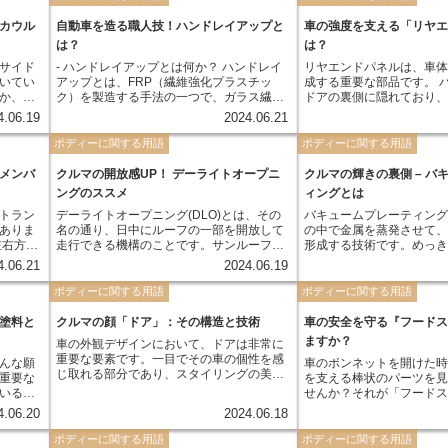
ここで
ップパーツとしても人気
な特徴です。 マルチスポット溶接は、高い
割につ
生産効率と低コストを実現する上で、自動
カウル
自動車を造る職人技！ハンドレイアップと
車の強度を支える「リヤ
車製造に革命をもたらしました。しかし近
は？
は？
年、さらなる進化を遂げたロボット溶接の
サイド
- ハンドレイアップとは何か？ ハンドレイ
リヤエンドパネルは、車
登場により、その役割は変化しつつありま
いてい
アップとは、FRP（繊維強化プラスチッ
成する重要な部品です。 
す。
か、ご
ク）を製造する手法の一つで、ガラス繊維
ドアの裏側に隠れており
や快適
などの強化繊維を型に貼り込み、その上か
ことがありませんが、車
4.06.19
2024.06.21
です。
ら樹脂を手作業で塗り重ねていく方法で
大きく貢献しています。 まず、リヤエンド
ントガ
す。FRPは軽量ながらも強度が高いという
パネルは、後方からの衝
ボディーに関する用語
ボディーに関する用語
パネル
特徴を持ち、自動車のボディや航空機の翼
収し、車体全体に分散さ
インテ
など、様々な製品に使われています。 ハン
います。 万が一、追突事
メンバ
クルマの開放感UP！ デーライトオープニ
クルマの輝きの裏側 – バ
えば、
ドレイアップは、他の製造方法と比べてコ
も、リヤエンドパネルが
ングのススメ
ィングとは
ストを抑えられるというメリットがありま
とで、乗員へのダメージ
トラン
デーライトオープニング(DLO)とは、その
バキュームプレーティン
す。また、複雑な形状の製品にも対応でき
ことが可能になります。 
ありま
名の通り、日中にルーフの一部を開放して
の中で金属を蒸発させて
るため、少量多品種の生産に適していま
剛性を高めることで、走
左右方向
走行できる機構のことです。サンルーフと
形成する技術です。めっ
す。 一方で、ハンドレイアップは熟練した
しています。 リヤエンド
体の剛
混同されがちですが、DLOはガラス部分が
蒸着めっきとも呼ばれま
職人の技術が必要とされるため、大量生産
と固定されていることで
4.06.21
2024.06.19
車体の上をスライドして開くサンルーフと
溶かすのではなく、真空
には不向きです。また、品質のばらつきが
くくなり、安定した走行
てお
は異なり、キャンバストップのようにルー
て飛ばすため、複雑な形
ボディーに関する用語
生じやすいというデメリットもあります。
ボディーに関する用語
できます。 さらに、リヤエンドパネルは、
を抑
フの一部が折り畳まれるのが特徴です。そ
な皮膜を形成できるのが特徴で
車体後部の部品を固定す
欠かせ
のため、サンルーフよりも大きく開口部を
術は、自動車部品をはじ
塗料と
クルマの顔「ドア」：その構造と技術
ます。 バンパー、バック
車の安全を守る『フード
確保でき、より開放感を得られる点が大き
ンやメガネフレームなど
プなどの部品は、リヤエ
ますか？
車の外観デザインにおいて、ドアは非常に
な魅力と言えるでしょう。
面処理に活用されていま
されることで、正しい位
重要な要素です。一目でその車の個性を感
んな願
車のボンネットを開けた
金属光沢を必要とする製
常に機能します。 このように、リヤエンド
じ取れる部分であり、スタイリングの美し
重要な
を支える棒状のパーツを
感を演出する上で欠かせ
パネルは、車の安全性、
さはもちろんのこと、安全性や快適性とい
いるの
せんか？それが「フード
います。
の固定という重要な役割
った機能面においても重要な役割を担って
リコー
見地味なパーツですが、
目立たない部品ではあり
4.06.20
2024.06.18
います。 人の顔でたとえるなら、ヘッドラ
べて、
担っています。フードス
て非常に重要な役割を担
イトが「目」、グリルが「口」だとすれ
のでし
トを安全に開いた状態に
ボディーに関する用語
ボディーに関する用語
解しておく必要がありま