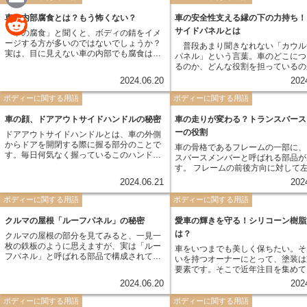
e
な役割がいくつも存在するのです。
軽量化と衝突安全性の向上を同時に実現で
a
は、そんなフロントフェンダーの役
きる素材として注目されています。
E
車の内部腐食とは？もう怖くない？
車の安全性支える縁の下の力持ち！
いて、詳しく解説していきます。
サイドパネルとは
「車の腐食」と聞くと、ボディの錆をイメ
c
m
ージする方が多いのではないでしょうか？
R
普段あまり聞きなれない「カウル
実は、目に見えない車の内部でも腐食は発
e
パネル」という言葉。車のどこにつ
a
生します。 車の内部腐食とは、車体内部の
e
るのか、どんな役割を担っているの
金属部品が錆びてしまう現象です。外から
存知でしょうか？実は、車の安全性
b
2024.06.20
202
i
は分かりにくいため、発見が遅れてしまう
性を支える重要な部品の一つなの
d
ケースも少なくありません。
カウルサイドパネルとは、車のフロ
ボディーに関する用語
ボディーに関する用語
o
l
ラスとボンネットの間にある左右の
d
のことを指します。ワイパーやエア
車の顔、ドアアウトサイドハンドルの秘密
車の走りが変わる？トランスバース
o
ークなどが設置されている部分と言
i
ーの役割
ドアアウトサイドハンドルとは、車の外側
イメージしやすいかもしれません。
k
からドアを開閉する際に握る部分のことで
車の骨格であるフレームの一部に、
t
す。毎日何気なく握っているこのハンドル
スバースメンバーと呼ばれる部品が
ですが、実は奥が深いんです。単にドアを
す。 フレームの前後方向に対して
開閉するためだけの道具ではなく、車のデ
に横断するように取り付けられ、車
2024.06.21
202
ザインの一部として重要な役割を担ってい
性を高める役割を担っています。 例えるな
ます。形や素材、色使いによって車の印象
ら、建物の梁のような役割を果たし
ボディーに関する用語
ボディーに関する用語
を大きく左右する、まさに車の顔となる重
り、外からの力に対して車体の歪み
要なパーツと言えるでしょう。
え、安定した走行を実現するために
クルマの屋根「ルーフパネル」の秘密
愛車の輝きを守る！シリコーン樹脂
ない存在です。
は？
クルマの屋根の部分を見てみると、一見一
枚の鉄板のように思えますが、実は「ルー
車をいつまでも美しく保ちたい。そ
フパネル」と呼ばれる部品で構成されてい
いを持つオーナーにとって、塗装は
ます。 ルーフパネルは、車体の骨組みであ
要素です。そこで近年注目を集めて
るフレームに溶接または接着されて取り付
が、優れた耐久性と美観を誇る「シ
2024.06.20
202
けられており、雨風や太陽光から車内を守
ン樹脂塗料」です。従来の塗料と比
る役割を担っています。
シリコーン樹脂塗料は一体何が違う
ボディーに関する用語
ボディーに関する用語