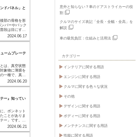
があります。
意外と知らない？車のドアストライカーの役
エンドパネル」と
割
体後部の骨格を形
クルマのサイズ表記「全長・全幅・全高」を
バンパーやバック
解説
、普段は目にする
の強度や安全性に
2024.06.17
車の吸気負圧：仕組みと活用法
突エネルギーを吸
せる役割を担って
故に遭った場合で
キュームプレーテ
カテゴリー
衝撃を緩和するこ
を最小限に抑える
グとは、真空状態
また、車体後部の
インテリアに関する用語
、対象物に薄膜を
行安定性にも寄与
きの一種で、真空
パネルがしっかり
エンジンに関する用語
す。高温で金属を
、車体がねじれに
2024.06.20
中でイオン化させ
を実現することが
クルマに関する色々な状況
状の製品にも均一
す。 この技
る役割も担ってい
その他
め、スマートフォ
ドア、テールラン
ステー』知ってい
、様々な製品の表
ンドパネルに固定
デザインに関する用語
す。特に、美しい
置に配置され、正
時に、ボンネット
品に最適で、高級
見たことがありま
ボディーに関する用語
ない技術となって
走行安定性、部品
ステー」です。一
を担っています。
実は重要な役割を
メンテナンスに関する用語
ますが、車にとっ
2024.06.21
テーは、ボンネッ
っていることを理
保ち、点検や部品
す。
性能に関する用語