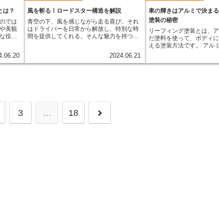
ば、ドアは顔全体の「輪郭」と表現できる
交換などの作業中にボン
でしょう。滑らかな曲線を描く美しいドア
じてしまうのを防ぎます
とは？
風を斬る！ロードスター構造を解説
車の輝きはアルミで決ま
は、エレガントで洗練された印象を与えま
ットが閉じてしまうと、
塗装の秘密
のでは
青空の下、風を感じながら走る喜び。それ
す。一方で、力強いプレスラインが刻まれ
がったり、ボンネット自
や美観
はドライバーを日常から解放し、特別な時
たドアは、スポーティでアグレッシブな印
リーフィング塗装とは、
ったりする可能性がありま
な役割
間を提供してくれる。そんな魅力を持つ車
象を与えます。このように、ドアのデザイ
だ塗料を使って、ボディ
ーは、私たちの安全と車
の代表格が「ロードスター」だ。しかし、
ンは、車のキャラクターを決定づける上で
える塗装方法です。 アル
に、非常に重要な役割を
な役割
一口にロードスターと言っても、その定義
非常に重要な要素と言えるでしょう。
することで、深みのある
す。
4.06.20
2024.06.21
雨風な
や構造は様々。本稿では、ロードスターの
級感を演出できることか
も担っ
魅力を構造から紐解きながら、その奥深さ
に人気を集めています。
らし、燃
を探っていく。
工程が複雑で、高い技術
。 こ
すが、その仕上がりの美
担って
わって
次
3
…
18
へ