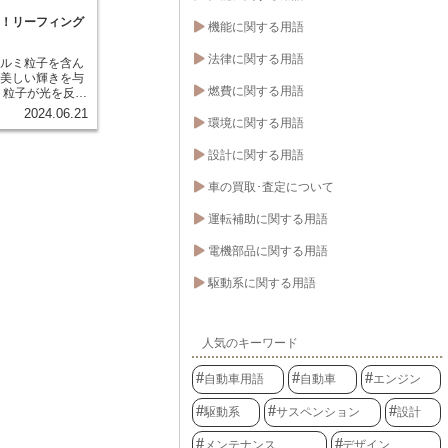
ネットが不意に閉
。万が一、ボンネ
る！リーフィング
機能に関する用語
作業中の怪我に繋
体が変形してしま
法律に関する用語
アルミ粒子を含ん
す。 フードステ
に美しい輝きを与
の状態を保つため
燃費に関する用語
ミ粒子が光を反射
果たしているので
輝きが生まれ、高
2024.06.21
環境に関する用語
ら、高級車を中心
従来の塗装よりも
力が必要とされま
設計に関する用語
しさは格別です。
車の買取･査定について
運転補助に関する用語
電機部品に関する用語
駆動系に関する用語
人気のキーワード
自動車用語
自動車
エンジン
駆動系
サスペンション
設計
メンテナンス
デザイン