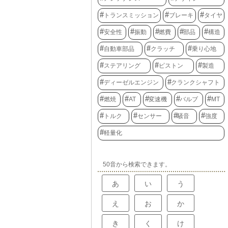
トランスミッション
ブレーキ
タイヤ
安全性
振動
燃費
部品
構造
自動車部品
クラッチ
乗り心地
ステアリング
ピストン
製造
ディーゼルエンジン
クランクシャフト
燃焼
AT
変速機
バルブ
MT
トルク
センサー
騒音
強度
軽量化
50音から検索できます。
あ
い
う
え
お
か
き
く
け