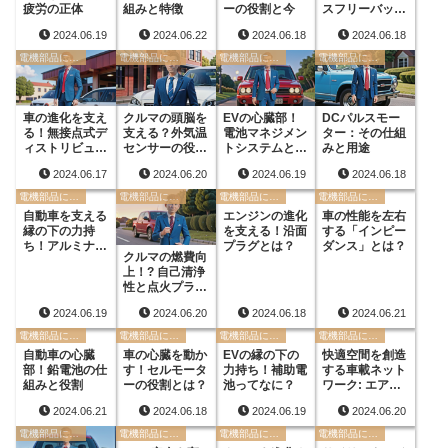
疲労の正体
組みと特徴
ーの役割と今
スフリーバッテ
リーとは
2024.06.19
2024.06.22
2024.06.18
2024.06.18
電機部品に関する用語
電機部品に関する用語
電機部品に関する用語
電機部品に関する用語
車の進化を支え
クルマの頭脳を
EVの心臓部！
DCパルスモー
る！無接点式デ
支える？外気温
電池マネジメン
ター：その仕組
ィストリビュー
センサーの役割
トシステムと
みと用途
ターとは？
とは
は？
2024.06.17
2024.06.20
2024.06.19
2024.06.18
電機部品に関する用語
電機部品に関する用語
電機部品に関する用語
電機部品に関する用語
自動車を支える
エンジンの進化
車の性能を左右
縁の下の力持
を支える！沿面
する「インピー
ち！アルミナ基
プラグとは？
ダンス」とは？
クルマの燃費向
板
上！? 自己清浄
性と点火プラグ
の関係
2024.06.19
2024.06.20
2024.06.18
2024.06.21
電機部品に関する用語
電機部品に関する用語
電機部品に関する用語
電機部品に関する用語
自動車の心臓
車の心臓を動か
EVの縁の下の
快適空間を創造
部！鉛電池の仕
す！セルモータ
力持ち！補助電
する車載ネット
組みと役割
ーの役割とは？
池ってなに？
ワーク: エアコ
ン通信システム
2024.06.21
2024.06.18
2024.06.19
2024.06.20
電機部品に関する用語
電機部品に関する用語
電機部品に関する用語
電機部品に関する用語