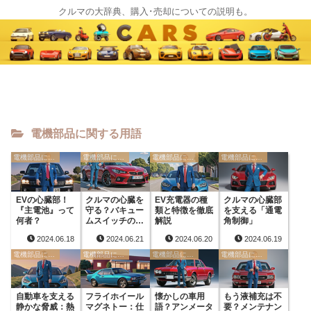
クルマの大辞典、購入･売却についての説明も。
電機部品に関する用語
電機部品に関する用語
電機部品に関する用語
電機部品に関する用語
電機部品に関する用語
EVの心臓部！
クルマの心臓を
EV充電器の種
クルマの心臓部
『主電池』って
守る？バキュー
類と特徴を徹底
を支える「通電
何者？
ムスイッチの役
解説
角制御」
割
2024.06.18
2024.06.21
2024.06.20
2024.06.19
電機部品に関する用語
電機部品に関する用語
電機部品に関する用語
電機部品に関する用語
自動車を支える
フライホイール
懐かしの車用
もう液補充は不
静かな脅威：熱
マグネトー：仕
語？アンメータ
要？メンテナン