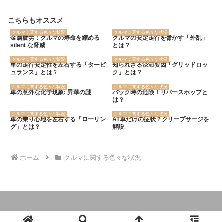
こちらもオススメ
クルマに関する色々な状況
クルマに関する色々な状況
金属疲労：クルマの寿命を縮める
クルマの安定走行を脅かす「外乱」
silent な脅威
とは？
クルマに関する色々な状況
クルマに関する色々な状況
車の走行安定性を左右する「タービ
知られざる渋滞要因「グリッドロッ
ュランス」とは？
ク」とは？
クルマに関する色々な状況
クルマに関する色々な状況
車の意外な化学現象: 昇華の謎
バック時の危険！リバースホップと
は？
クルマに関する色々な状況
クルマに関する色々な状況
車の乗り心地を左右する「ローリン
AT車だけの症状？クリープサージを
グ」とは？
解説
ホーム
クルマに関する色々な状況
© 2024 クルマの大辞典.