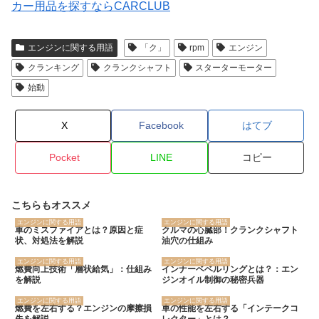
カー用品を探すならCARCLUB
エンジンに関する用語
「ク」
rpm
エンジン
クランキング
クランクシャフト
スターターモーター
始動
X
Facebook
はてブ
Pocket
LINE
コピー
こちらもオススメ
エンジンに関する用語
エンジンに関する用語
車のミスファイアとは？原因と症
クルマの心臓部！クランクシャフト
状、対処法を解説
油穴の仕組み
エンジンに関する用語
エンジンに関する用語
燃費向上技術「層状給気」：仕組み
インナーベベルリングとは？：エン
を解説
ジンオイル制御の秘密兵器
エンジンに関する用語
エンジンに関する用語
燃費を左右する？エンジンの摩擦損
車の性能を左右する「インテークコ
失を解説
レクター」とは？