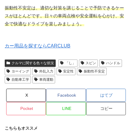
振動性不安定は、適切な対策を講じることで予防できるケー
スがほとんどです。日々の車両点検や安全運転を心がけ、安
全で快適なドライブを楽しみましょう。
カー用品を探すならCARCLUB
クルマに関する色々な状況
「し」
スピン
ハンドル
ヨーイング
外乱入力
安定性
振動性不安定
自動車工学
車両運動
X
Facebook
はてブ
Pocket
LINE
コピー
こちらもオススメ