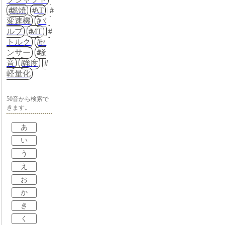
燃焼
AT
変速機
バ
ルブ
MT
トルク
セ
ンサー
騒
音
強度
軽量化
50音から検索で
きます。
あ
い
う
え
お
か
き
く