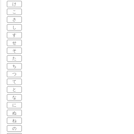
け
こ
さ
し
す
せ
そ
た
ち
つ
て
と
な
に
ぬ
ね
の