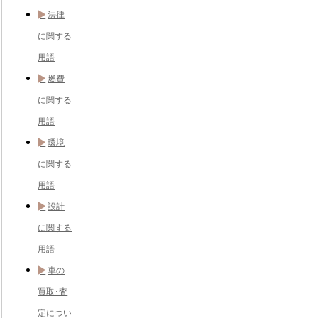
法律
に関する
用語
燃費
に関する
用語
環境
に関する
用語
設計
に関する
用語
車の
買取･査
定につい