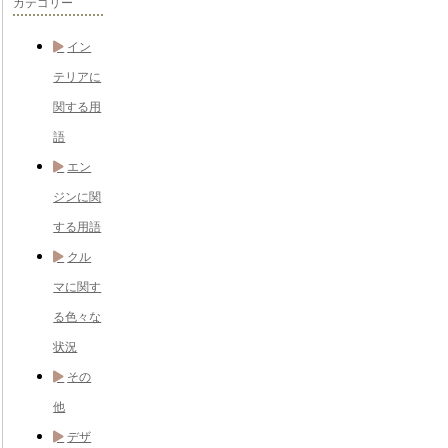
カテゴリー
イン
テリアに
関する用
語
エン
ジンに関
する用語
クル
マに関す
る色々な
状況
その
他
デザ