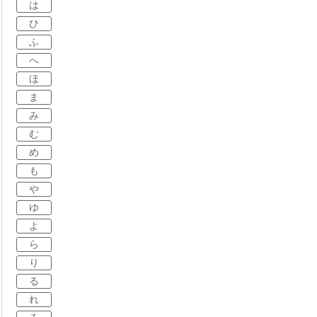
は
ひ
ふ
へ
ほ
ま
み
む
め
も
や
ゆ
よ
ら
り
る
れ