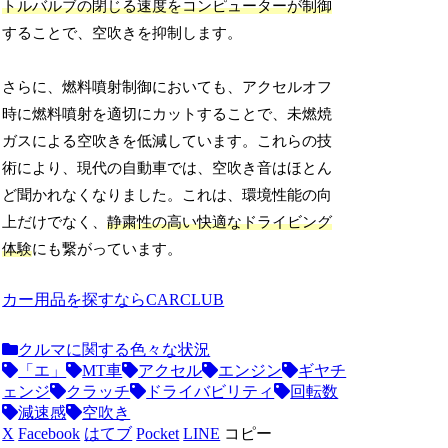
トルバルブの閉じる速度をコンピューターが制御
することで、空吹きを抑制します。
さらに、燃料噴射制御においても、アクセルオフ
時に燃料噴射を適切にカットすることで、未燃焼
ガスによる空吹きを低減しています。これらの技
術により、現代の自動車では、空吹き音はほとん
ど聞かれなくなりました。これは、環境性能の向
上だけでなく、
静粛性の高い快適なドライビング
体験
にも繋がっています。
カー用品を探すならCARCLUB
クルマに関する色々な状況
「エ」
MT車
アクセル
エンジン
ギヤチ
ェンジ
クラッチ
ドライバビリティ
回転数
減速感
空吹き
X
Facebook
はてブ
Pocket
LINE
コピー