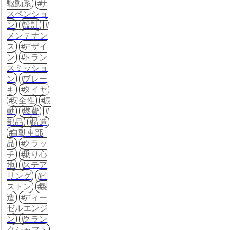
駆動系
サ
スペンショ
ン
設計
メンテナン
ス
デザイ
ン
トラン
スミッショ
ン
ブレー
キ
タイヤ
安全性
振
動
燃費
部品
構造
自動車部
品
クラッ
チ
乗り心
地
ステア
リング
ピ
ストン
製
造
ディー
ゼルエンジ
ン
クラン
クシャフト