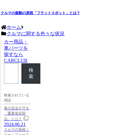
クルマの振動の原因「フラットスポット」とは？
ホーム
クルマに関する色々な状況
カー用品・
車パーツを
探すなら
CARCLUB
検
索
検索されている
用語
車の安全を守る
「重要保安部
品」とは？
2024.06.21
クルマの骨格！
リーンフォース