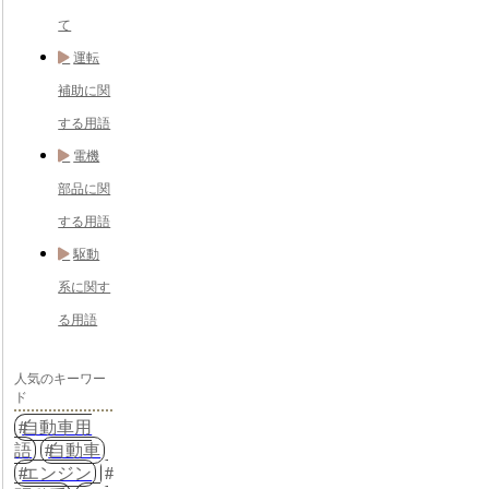
て
運転
補助に関
する用語
電機
部品に関
する用語
駆動
系に関す
る用語
人気のキーワー
ド
自動車用
語
自動車
エンジン