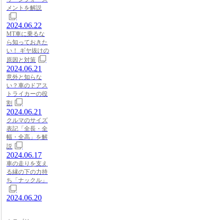
メントを解説
2024.06.22
MT車に乗るな
ら知っておきた
い！ ギヤ抜けの
原因と対策
2024.06.21
意外と知らな
い？車のドアス
トライカーの役
割
2024.06.21
クルマのサイズ
表記「全長・全
幅・全高」を解
説
2024.06.17
車の走りを支え
る縁の下の力持
ち「ナックル」
2024.06.20