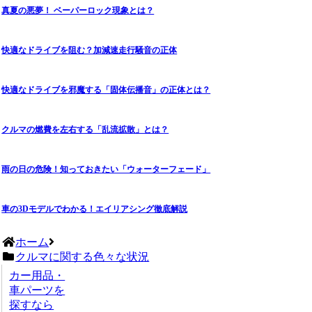
真夏の悪夢！ ベーパーロック現象とは？
快適なドライブを阻む？加減速走行騒音の正体
快適なドライブを邪魔する「固体伝播音」の正体とは？
クルマの燃費を左右する「乱流拡散」とは？
雨の日の危険！知っておきたい「ウォーターフェード」
車の3Dモデルでわかる！エイリアシング徹底解説
ホーム
クルマに関する色々な状況
カー用品・
車パーツを
探すなら