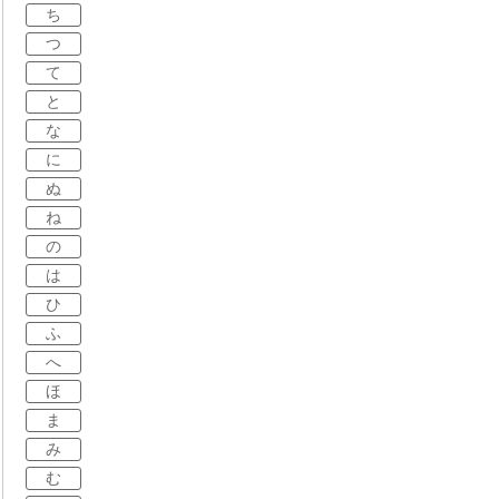
ち
つ
て
と
な
に
ぬ
ね
の
は
ひ
ふ
へ
ほ
ま
み
む