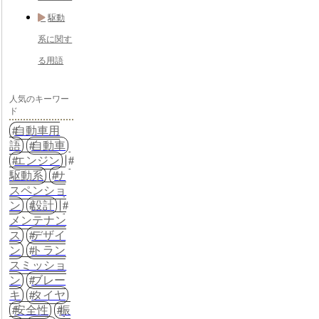
駆動
系に関す
る用語
人気のキーワー
ド
自動車用
語
自動車
エンジン
駆動系
サ
スペンショ
ン
設計
メンテナン
ス
デザイ
ン
トラン
スミッショ
ン
ブレー
キ
タイヤ
安全性
振