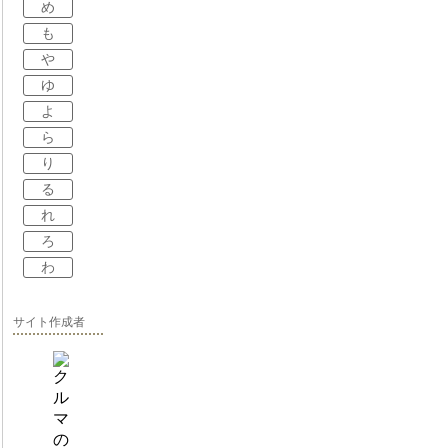
め
も
や
ゆ
よ
ら
り
る
れ
ろ
わ
サイト作成者