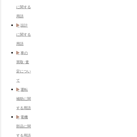
に関する
用語
設計
に関する
用語
車の
買取･査
定につい
て
運転
補助に関
する用語
電機
部品に関
する用語