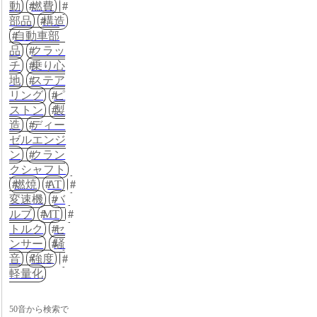
動
燃費
部品
構造
自動車部
品
クラッ
チ
乗り心
地
ステア
リング
ピ
ストン
製
造
ディー
ゼルエンジ
ン
クラン
クシャフト
燃焼
AT
変速機
バ
ルブ
MT
トルク
セ
ンサー
騒
音
強度
軽量化
50音から検索で