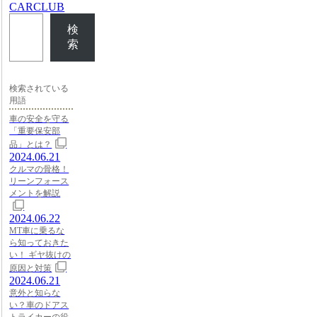
CARCLUB
検
索
検索されている
用語
車の安全を守る
「重要保安部
品」とは？
2024.06.21
クルマの骨格！
リーンフォース
メントを解説
2024.06.22
MT車に乗るな
ら知っておきた
い！ ギヤ抜けの
原因と対策
2024.06.21
意外と知らな
い？車のドアス