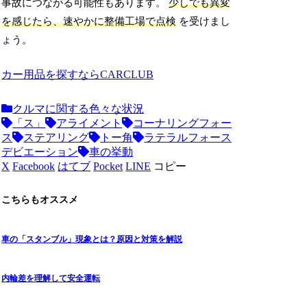
事故につながる可能性もあります。
少しでも異変
を感じたら、速やかに整備工場で点検
を受けまし
ょう。
カー用品を探すならCARCLUB
クルマに関する色々な状況
「ス」
アライメント
コーナリングフォー
ス
ステアリング
トー角
ラテラルフォース
デビエーション
車の挙動
X
Facebook
はてブ
Pocket
LINE
コピー
こちらもオススメ
車の「スタンブル」現象とは？原因と対策を解説
内輪差を理解して安全運転