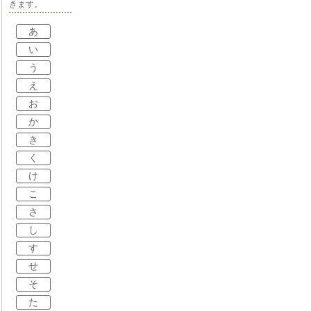
きます。
あ
い
う
え
お
か
き
く
け
こ
さ
し
す
せ
そ
た