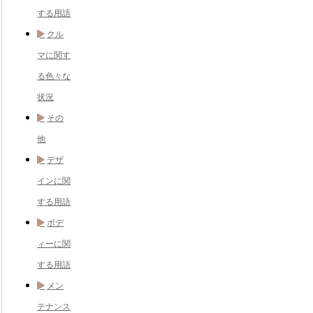
する用語
クル
マに関す
る色々な
状況
その
他
デザ
インに関
する用語
ボデ
ィーに関
する用語
メン
テナンス