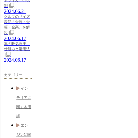
トライカーの役
割
2024.06.21
クルマのサイズ
表記「全長・全
幅・全高」を解
説
2024.06.17
車の吸気負圧：
仕組みと活用法
2024.06.17
カテゴリー
イン
テリアに
関する用
語
エン
ジンに関