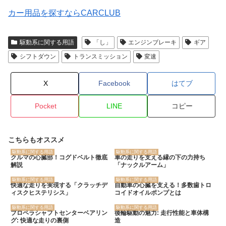
カー用品を探すならCARCLUB
駆動系に関する用語
「し」
エンジンブレーキ
ギア
シフトダウン
トランスミッション
変速
X
Facebook
はてブ
Pocket
LINE
コピー
こちらもオススメ
駆動系に関する用語
駆動系に関する用語
クルマの心臓部！コグドベルト徹底
車の走りを支える縁の下の力持ち
解説
「ナックルアーム」
駆動系に関する用語
駆動系に関する用語
快適な走りを実現する「クラッチデ
自動車の心臓を支える！多数歯トロ
ィスクヒステリシス」
コイドオイルポンプとは
駆動系に関する用語
駆動系に関する用語
プロペラシャフトセンターベアリン
後輪駆動の魅力: 走行性能と車体構
グ: 快適な走りの裏側
造