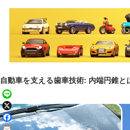
自動車を支える歯車技術: 内端円錐と
L
i
X
n
F