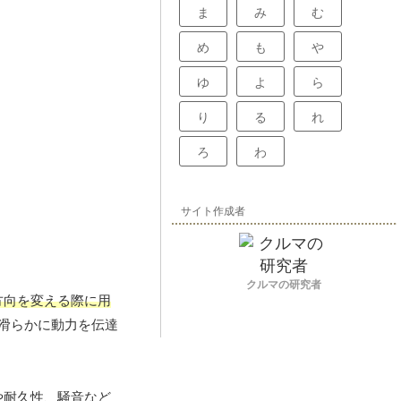
ま
み
む
め
も
や
ゆ
よ
ら
り
る
れ
ろ
わ
サイト作成者
クルマの研究者
方向を変える際に用
滑らかに動力を伝達
や耐久性、騒音など