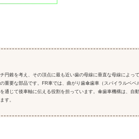
ッチ円錐を考え、その頂点に最も近い歯の母線に垂直な母線によっ
の重要な部品です。FR車では、曲がり歯傘歯車（スパイラルベベ
トを通じて後車軸に伝える役割を担っています。傘歯車機構は、自
ます。