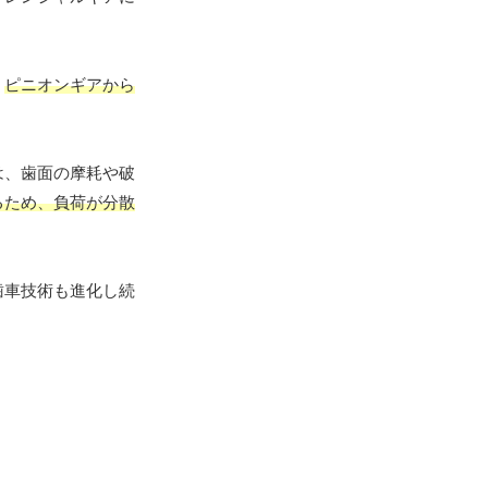
、
ピニオンギアから
は、歯面の摩耗や破
るため、負荷が分散
歯車技術も進化し続