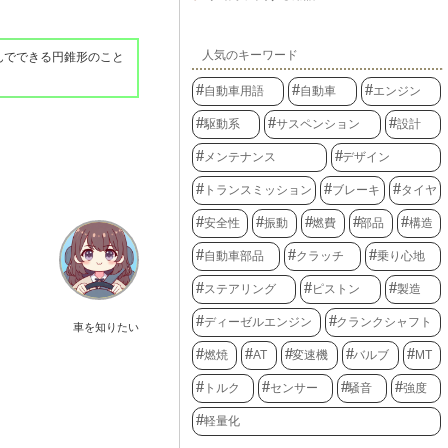
人気のキーワード
んでできる円錐形のこと
自動車用語
自動車
エンジン
駆動系
サスペンション
設計
メンテナンス
デザイン
トランスミッション
ブレーキ
タイヤ
安全性
振動
燃費
部品
構造
自動車部品
クラッチ
乗り心地
ステアリング
ピストン
製造
ディーゼルエンジン
クランクシャフト
車を知りたい
燃焼
AT
変速機
バルブ
MT
トルク
センサー
騒音
強度
軽量化