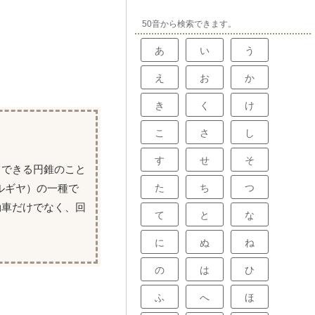
50音から検索できます。
あ
い
う
え
お
か
き
く
け
こ
さ
し
す
せ
そ
てできる円錐のこと
ルギヤ）の一種で
た
ち
つ
動車だけでなく、回
て
と
な
に
ぬ
ね
の
は
ひ
ふ
へ
ほ