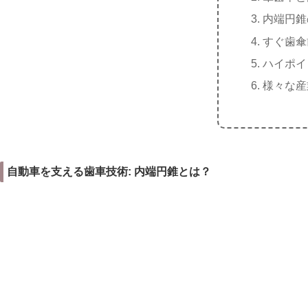
内端円錐
すぐ歯傘
ハイポイ
様々な産
自動車を支える歯車技術: 内端円錐とは？