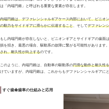
は「内端円錐」と呼ばれる重要な要素が存在します。
内端円錐は、デファレンシャルギアケース内部において、ピニオ
の動力をサイドギアに滑らかに伝達すること
、そして
デファレン
もし内端円錐が存在しないと、ピニオンギアとサイドギアの歯面
損を招き、最悪の場合、駆動系の故障に繋がる可能性があります
され、耐久性が向上する
のです。
このように、内端円錐は、自動車の駆動系の
円滑な動作と耐久性
けていますが、内端円錐は、これからもデファレンシャルギアに
すぐ歯傘歯車の仕組みと応用