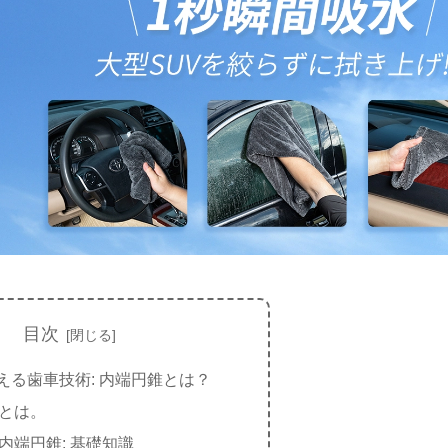
目次
える歯車技術: 内端円錐とは？
とは。
内端円錐: 基礎知識