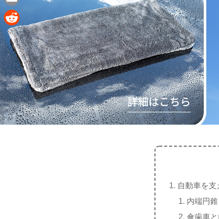
e
a
E
c
m
R
e
a
e
b
i
d
o
l
d
o
i
k
t
自動車を支
内端円錐
傘歯車と