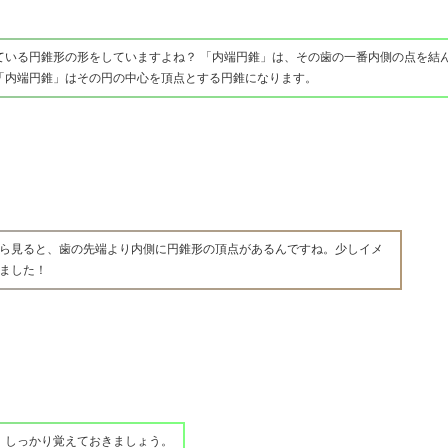
ている円錐形の形をしていますよね？ 「内端円錐」は、その歯の一番内側の点を結
「内端円錐」はその円の中心を頂点とする円錐になります。
ら見ると、歯の先端より内側に円錐形の頂点があるんですね。少しイメ
ました！
、しっかり覚えておきましょう。