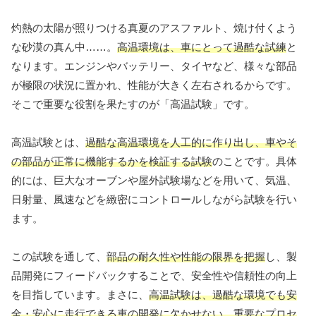
灼熱の太陽が照りつける真夏のアスファルト、焼け付くよう
な砂漠の真ん中……。
高温環境は、車にとって過酷な試練
と
なります。エンジンやバッテリー、タイヤなど、様々な部品
が極限の状況に置かれ、性能が大きく左右されるからです。
そこで重要な役割を果たすのが「高温試験」です。
高温試験とは、
過酷な高温環境を人工的に作り出し、車やそ
の部品が正常に機能するかを検証する試験
のことです。具体
的には、巨大なオーブンや屋外試験場などを用いて、気温、
日射量、風速などを緻密にコントロールしながら試験を行い
ます。
この試験を通して、
部品の耐久性や性能の限界を把握
し、製
品開発にフィードバックすることで、安全性や信頼性の向上
を目指しています。まさに、
高温試験は、過酷な環境でも安
全・安心に走行できる車の開発に欠かせない、重要なプロセ