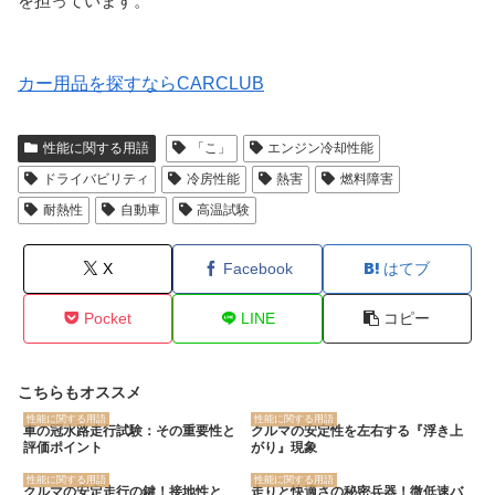
を担っています。
カー用品を探すならCARCLUB
性能に関する用語
「こ」
エンジン冷却性能
ドライバビリティ
冷房性能
熱害
燃料障害
耐熱性
自動車
高温試験
X
Facebook
はてブ
Pocket
LINE
コピー
こちらもオススメ
性能に関する用語
性能に関する用語
車の冠水路走行試験：その重要性と
クルマの安定性を左右する『浮き上
評価ポイント
がり』現象
性能に関する用語
性能に関する用語
クルマの安定走行の鍵！接地性と
走りと快適さの秘密兵器！微低速バ