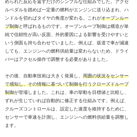
められた反応を返すだけのシンプルな仕組みでした。アクセ
ルペダルを踏めば一定量の燃料がエンジンに送り込まれ、ハ
ンドルを切ればタイヤの角度が変わる。これが
オープンルー
プ制御
と呼ばれるものです。オープンループ制御は構造が単
純で信頼性が高い反面、外的要因による影響を受けやすいと
いう側面も持ち合わせていました。例えば、坂道で車が減速
しても、エンジンへの燃料供給量は変わらないため、ドライ
バーはアクセル操作で調整する必要がありました。
その後、自動車技術は大きく発展し、
周囲の状況をセンサー
で感知し、その情報に基づいて制御を行うクローズドループ
制御
が登場しました。これは、車の挙動を目標値と比較し、
ずれが生じていれば自動的に修正する仕組みです。例えば、
クルーズコントロールは、設定した速度を維持するために、
センサーで車速を計測し、エンジンへの燃料供給量を調整し
ます。