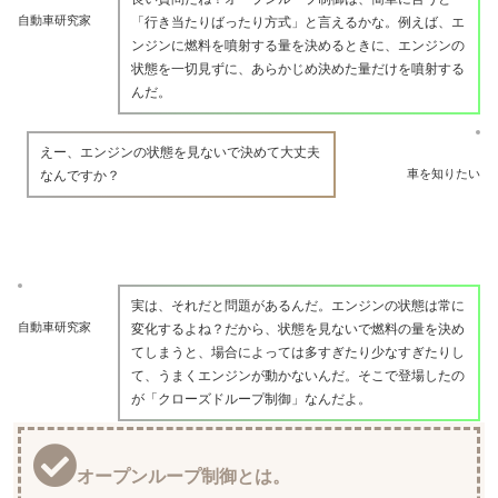
自動車研究家
「行き当たりばったり方式」と言えるかな。例えば、エ
ンジンに燃料を噴射する量を決めるときに、エンジンの
状態を一切見ずに、あらかじめ決めた量だけを噴射する
んだ。
えー、エンジンの状態を見ないで決めて大丈夫
車を知りたい
なんですか？
実は、それだと問題があるんだ。エンジンの状態は常に
自動車研究家
変化するよね？だから、状態を見ないで燃料の量を決め
てしまうと、場合によっては多すぎたり少なすぎたりし
て、うまくエンジンが動かないんだ。そこで登場したの
が「クローズドループ制御」なんだよ。
オープンループ制御とは。