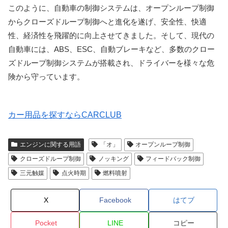
このように、自動車の制御システムは、オープンループ制御
からクローズドループ制御へと進化を遂げ、安全性、快適
性、経済性を飛躍的に向上させてきました。そして、現代の
自動車には、ABS、ESC、自動ブレーキなど、多数のクロー
ズドループ制御システムが搭載され、ドライバーを様々な危
険から守っています。
カー用品を探すならCARCLUB
エンジンに関する用語
「オ」
オープンループ制御
クローズドループ制御
ノッキング
フィードバック制御
三元触媒
点火時期
燃料噴射
X
Facebook
はてブ
Pocket
LINE
コピー