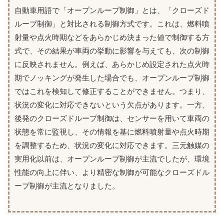
自動車用語で「オープンループ制御」とは、「クローズド
ループ制御」と対比される制御方式です。これは、燃料噴
射量や点火時期などをあらかじめ決まった値で制御する方
式で、その結果が車両の挙動に影響を与えても、次の制御
に反映されません。例えば、あらかじめ設定された点火時
期でノッキングが発生した場合でも、オープンループ制御
ではこれを検知して修正することができません。つまり、
状況の変化に対応できないという欠点があります。一方、
後発のクローズドループ制御は、センサーを用いて車両の
状態を常に監視し、その情報を基に燃料噴射量や点火時期
を調整するため、状況の変化に対応できます。三元触媒の
実用化以前は、オープンループ制御が主流でしたが、環境
性能の向上に伴い、より精密な制御が可能なクローズドル
ープ制御が主流となりました。