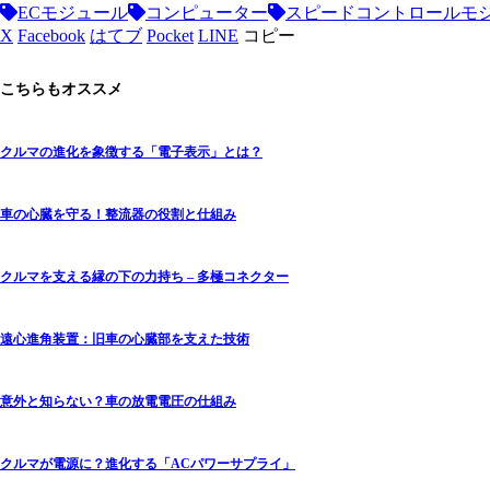
ECモジュール
コンピューター
スピードコントロールモ
X
Facebook
はてブ
Pocket
LINE
コピー
こちらもオススメ
クルマの進化を象徴する「電子表示」とは？
車の心臓を守る！整流器の役割と仕組み
クルマを支える縁の下の力持ち – 多極コネクター
遠心進角装置：旧車の心臓部を支えた技術
意外と知らない？車の放電電圧の仕組み
クルマが電源に？進化する「ACパワーサプライ」