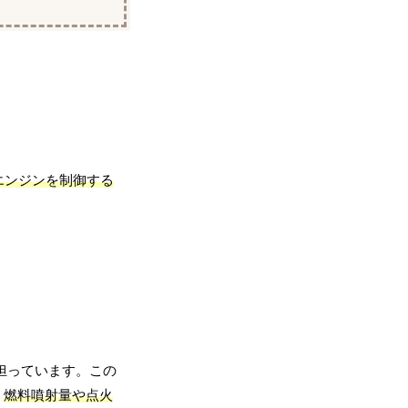
エンジンを制御する
担っています。この
、
燃料噴射量や点火