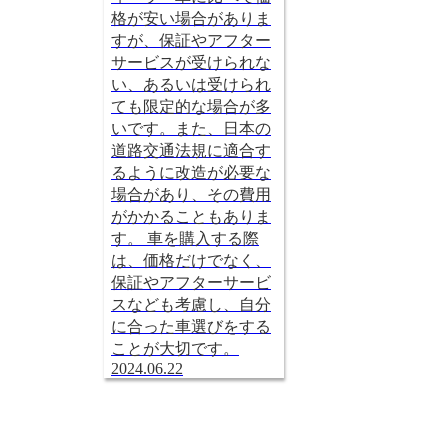
格が安い場合がありま
すが、保証やアフター
サービスが受けられな
い、あるいは受けられ
ても限定的な場合が多
いです。また、日本の
道路交通法規に適合す
るように改造が必要な
場合があり、その費用
がかかることもありま
す。 車を購入する際
は、価格だけでなく、
保証やアフターサービ
スなども考慮し、自分
に合った車選びをする
ことが大切です。
2024.06.22