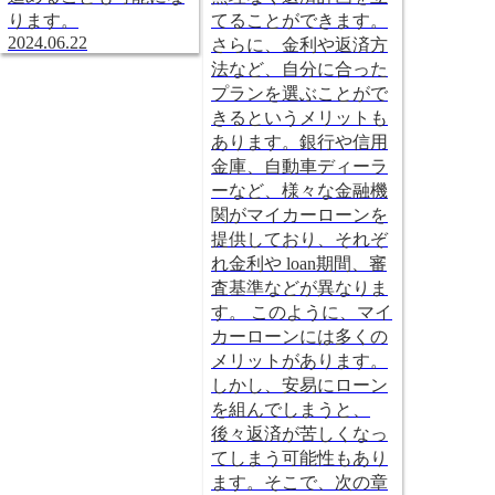
ります。
てることができます。
2024.06.22
さらに、金利や返済方
法など、自分に合った
プランを選ぶことがで
きるというメリットも
あります。銀行や信用
金庫、自動車ディーラ
ーなど、様々な金融機
関がマイカーローンを
提供しており、それぞ
れ金利や loan期間、審
査基準などが異なりま
す。 このように、マイ
カーローンには多くの
メリットがあります。
しかし、安易にローン
を組んでしまうと、
後々返済が苦しくなっ
てしまう可能性もあり
ます。そこで、次の章