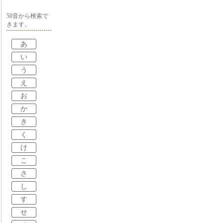
50音から検索で
きます。
あ
い
う
え
お
か
き
く
け
こ
さ
し
す
せ