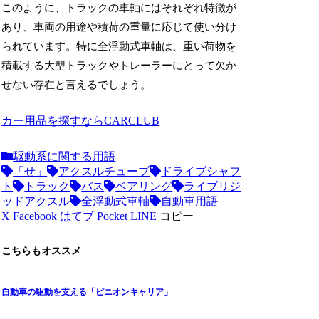
このように、トラックの車軸にはそれぞれ特徴が
あり、車両の用途や積荷の重量に応じて使い分け
られています。特に全浮動式車軸は、重い荷物を
積載する大型トラックやトレーラーにとって欠か
せない存在と言えるでしょう。
カー用品を探すならCARCLUB
駆動系に関する用語
「せ」
アクスルチューブ
ドライブシャフ
ト
トラック
バス
ベアリング
ライブリジ
ッドアクスル
全浮動式車軸
自動車用語
X
Facebook
はてブ
Pocket
LINE
コピー
こちらもオススメ
自動車の駆動を支える「ピニオンキャリア」