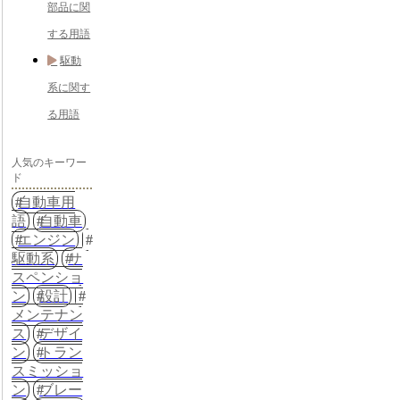
部品に関
する用語
駆動
系に関す
る用語
人気のキーワー
ド
自動車用
語
自動車
エンジン
駆動系
サ
スペンショ
ン
設計
メンテナン
ス
デザイ
ン
トラン
スミッショ
ン
ブレー