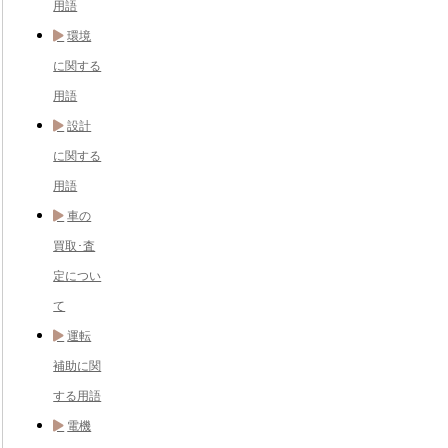
用語
環境
に関する
用語
設計
に関する
用語
車の
買取･査
定につい
て
運転
補助に関
する用語
電機