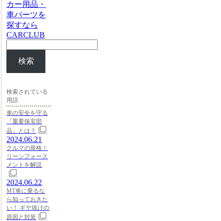
カー用品・
車パーツを
探すなら
CARCLUB
検索
検索されている
用語
車の安全を守る
「重要保安部
品」とは？
2024.06.21
クルマの骨格！
リーンフォース
メントを解説
2024.06.22
MT車に乗るな
ら知っておきた
い！ ギヤ抜けの
原因と対策