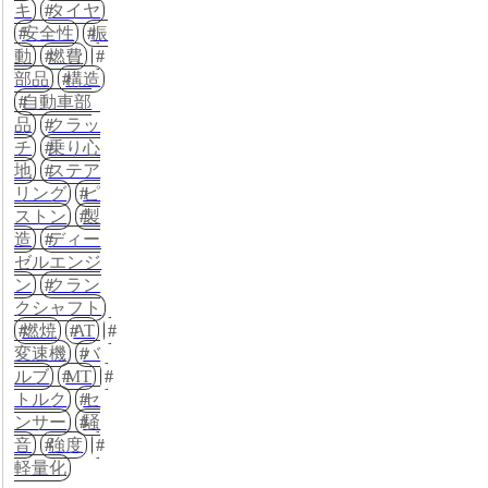
キ
タイヤ
安全性
振
動
燃費
部品
構造
自動車部
品
クラッ
チ
乗り心
地
ステア
リング
ピ
ストン
製
造
ディー
ゼルエンジ
ン
クラン
クシャフト
燃焼
AT
変速機
バ
ルブ
MT
トルク
セ
ンサー
騒
音
強度
軽量化