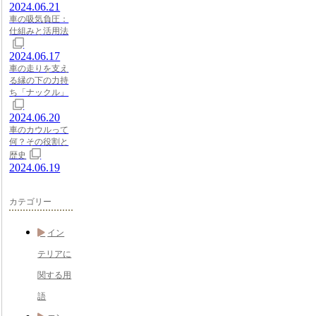
2024.06.21
車の吸気負圧：
仕組みと活用法
2024.06.17
車の走りを支え
る縁の下の力持
ち「ナックル」
2024.06.20
車のカウルって
何？その役割と
歴史
2024.06.19
カテゴリー
イン
テリアに
関する用
語