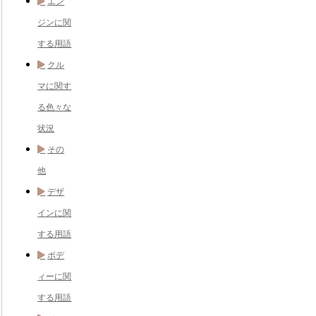
エン
ジンに関
する用語
クル
マに関す
る色々な
状況
その
他
デザ
インに関
する用語
ボデ
ィーに関
する用語