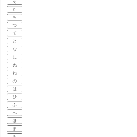
そ
た
ち
つ
て
と
な
に
ぬ
ね
の
は
ひ
ふ
へ
ほ
ま
み