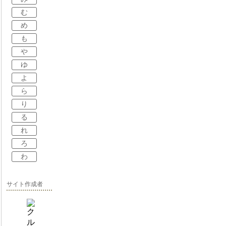
む
め
も
や
ゆ
よ
ら
り
る
れ
ろ
わ
サイト作成者