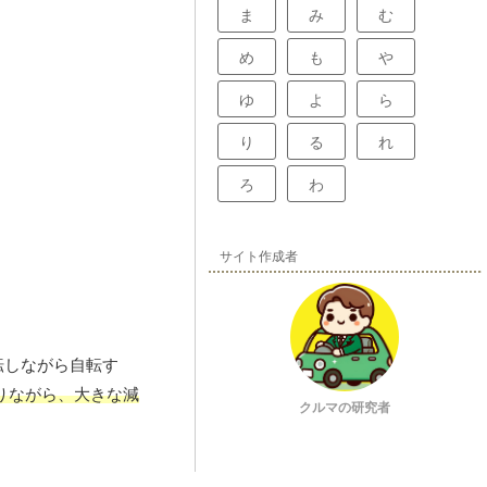
ま
み
む
め
も
や
ゆ
よ
ら
り
る
れ
ろ
わ
サイト作成者
転しながら自転す
りながら、大きな減
クルマの研究者