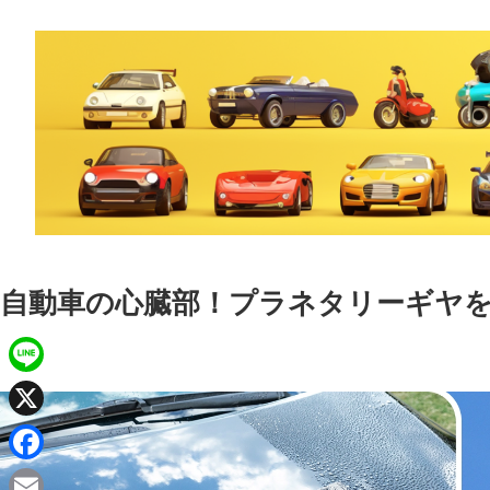
自動車の心臓部！プラネタリーギヤ
L
i
X
n
F