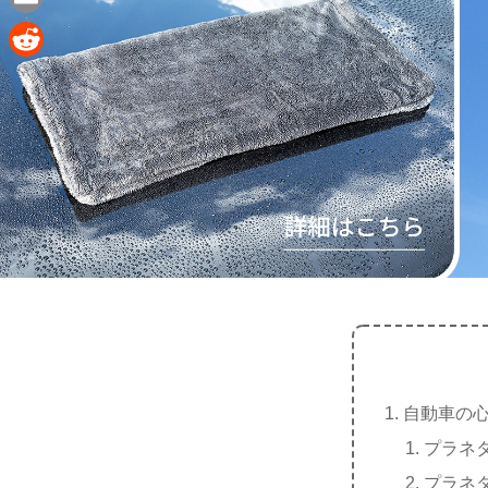
e
a
E
c
m
R
e
a
e
b
i
d
o
l
d
o
i
k
t
自動車の
プラネ
プラネ