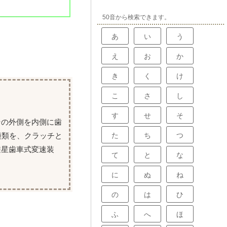
50音から検索できます。
あ
い
う
え
お
か
き
く
け
こ
さ
し
す
せ
そ
その外側を内側に歯
種類を、クラッチと
た
ち
つ
遊星歯車式変速装
て
と
な
に
ぬ
ね
の
は
ひ
ふ
へ
ほ