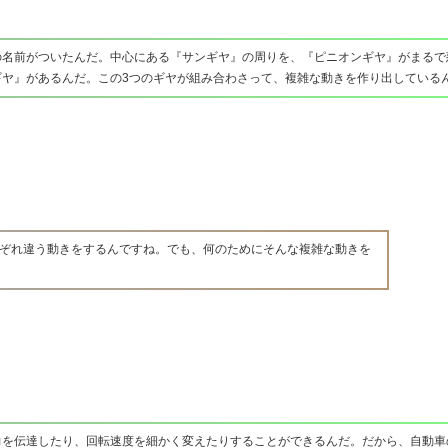
の名前がついたんだ。中心にある『サンギヤ』の周りを、『ピニオンギヤ』がまるで
ヤ』があるんだ。この3つのギヤが組み合わさって、複雑な動きを作り出している
れぞれ違う動きをするんですね。でも、何のためにそんな複雑な動きを
力を伝達したり、回転速度を細かく変えたりすることができるんだ。だから、自動車