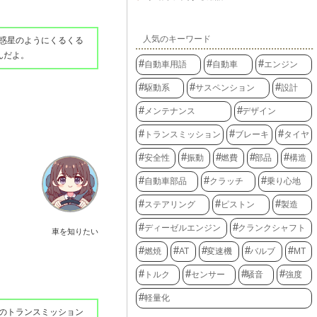
人気のキーワード
惑星のようにくるくる
んだよ。
自動車用語
自動車
エンジン
駆動系
サスペンション
設計
メンテナンス
デザイン
トランスミッション
ブレーキ
タイヤ
安全性
振動
燃費
部品
構造
自動車部品
クラッチ
乗り心地
ステアリング
ピストン
製造
ディーゼルエンジン
クランクシャフト
車を知りたい
燃焼
AT
変速機
バルブ
MT
トルク
センサー
騒音
強度
軽量化
のトランスミッション