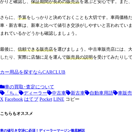
かりと確認し、
保証期間が長めの販売店
を選ぶと安心です。また
さらに、
予算
をしっかりと決めておくことも大切です。車両価格
車・新古車は、新車と比べて値引き交渉がしやすいと言われてい
まれているかどうかも確認しましょう。
最後に、
信頼できる販売店
を選びましょう。中古車販売店には、
したり、実際に店舗に足を運んで
販売員の説明
を受けてみたりし
カー用品を探すならCARCLUB
車の買取･査定について
「ち」
ディーラー
中古車
新古車
自動車用語
車販売
X
Facebook
はてブ
Pocket
LINE
コピー
こちらもオススメ
車の値引き交渉に必須！ディーラーマージン徹底解説