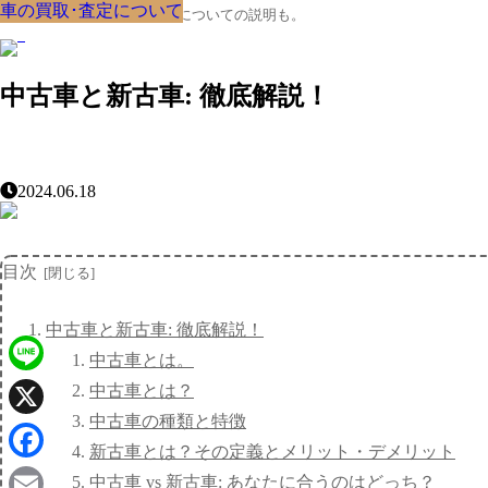
車の買取･査定について
車の買取･査定について
車の買取･査定について
車の買取･査定について
車の買取･査定について
車の買取･査定について
車の買取･査定について
車の買取･査定について
車の買取･査定について
クルマの大辞典、購入･売却についての説明も。
中古車と新古車: 徹底解説！
2024.06.18
目次
中古車と新古車: 徹底解説！
中古車とは。
Line
中古車とは？
中古車の種類と特徴
X
新古車とは？その定義とメリット・デメリット
Facebook
中古車 vs 新古車: あなたに合うのはどっち？