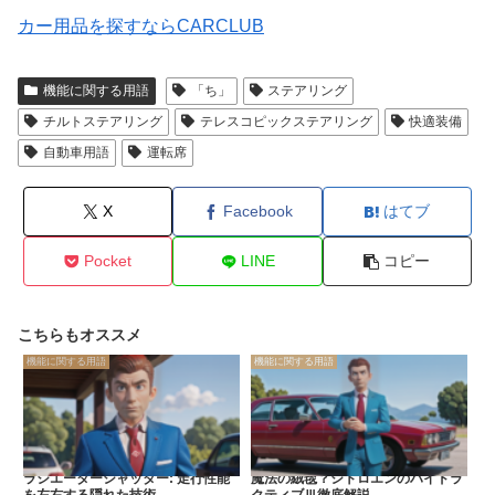
カー用品を探すならCARCLUB
機能に関する用語
「ち」
ステアリング
チルトステアリング
テレスコピックステアリング
快適装備
自動車用語
運転席
X
Facebook
はてブ
Pocket
LINE
コピー
こちらもオススメ
機能に関する用語
機能に関する用語
ラジエーターシャッター: 走行性能
魔法の絨毯？シトロエンのハイドラ