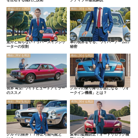
を左右する隠れた技術
クティブⅢ徹底解説
機能に関する用語
機能に関する用語
意外と知らない？リバースインジケ
車の視界を守る、ワイパーアームの
ーターの役割
秘密
機能に関する用語
機能に関する用語
視界 확보! ワイドビュードアミラー
クルマの乗り降りが楽になる「ウオ
のススメ
ークイン機構」とは？
機能に関する用語
機能に関する用語
クルマの限界！？停止可能勾配と
愛車の盗難防止！オートリロック機