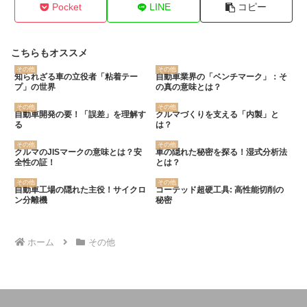
Pocket
LINE
コピー
こちらもオススメ
その他
その他
知られざる車の立役者「粘着テー
自動車業界の「ベンチマーク」：そ
プ」の世界
の真の意味とは？
その他
その他
自動車開発の要！「誤差」を理解す
クルマづくりを支える「内製」と
る
は？
その他
その他
クルマのJISマークの意味とは？安
車の隠れた秘密を探る！湿式分析法
全性の証！
とは？
その他
その他
自動車工場の隠れた主役！サイクロ
コーテッド超硬工具: 高性能切削の
ン分離機
秘密
ホーム
その他