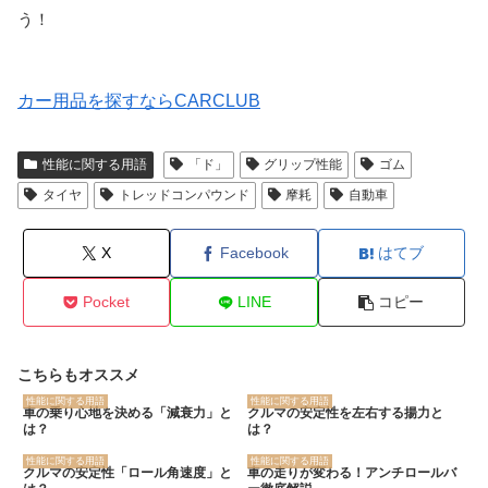
う！
カー用品を探すならCARCLUB
性能に関する用語
「ド」
グリップ性能
ゴム
タイヤ
トレッドコンパウンド
摩耗
自動車
X
Facebook
はてブ
Pocket
LINE
コピー
こちらもオススメ
性能に関する用語
性能に関する用語
車の乗り心地を決める「減衰力」と
クルマの安定性を左右する揚力と
は？
は？
性能に関する用語
性能に関する用語
クルマの安定性「ロール角速度」と
車の走りが変わる！アンチロールバ