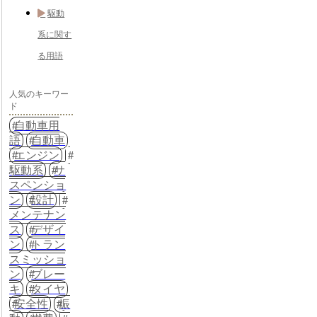
駆動
系に関す
る用語
人気のキーワー
ド
自動車用
語
自動車
エンジン
駆動系
サ
スペンショ
ン
設計
メンテナン
ス
デザイ
ン
トラン
スミッショ
ン
ブレー
キ
タイヤ
安全性
振