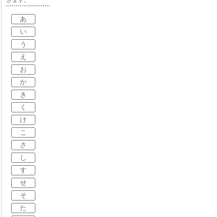
あ
い
う
え
お
か
き
く
け
こ
さ
し
す
せ
そ
た