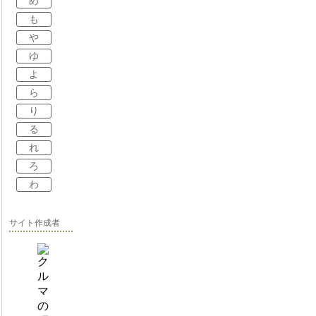
め
も
や
ゆ
よ
ら
り
る
れ
ろ
わ
サイト作成者