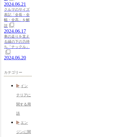
2024.06.21
クルマのサイズ
表記「全長・全
幅・全高」を解
説
2024.06.17
車の走りを支え
る縁の下の力持
ち「ナックル」
2024.06.20
カテゴリー
イン
テリアに
関する用
語
エン
ジンに関