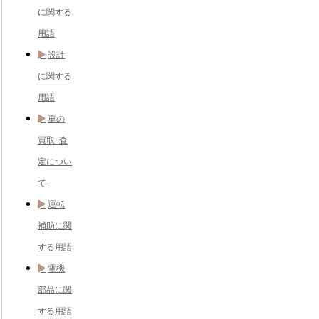
に関する
用語
設計
に関する
用語
車の
買取･査
定につい
て
運転
補助に関
する用語
電機
部品に関
する用語