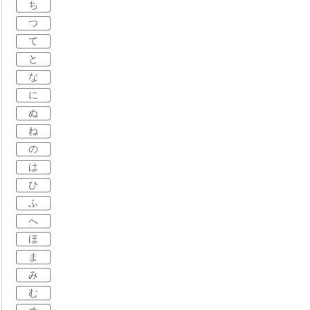
ち
つ
て
と
な
に
ぬ
ね
の
は
ひ
ふ
へ
ほ
ま
み
む