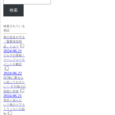
検索
検索されている
用語
車の安全を守る
「重要保安部
品」とは？
2024.06.21
クルマの骨格！
リーンフォース
メントを解説
2024.06.22
MT車に乗るな
ら知っておきた
い！ ギヤ抜けの
原因と対策
2024.06.21
意外と知らな
い？車のドアス
トライカーの役
割