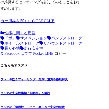
の推奨するセッティングを試してみることをおす
すめします。
カー用品を探すならCARCLUB
性能に関する用語
「ボ」
サスペンション
バンプストローク
ホイールストローク
リバウンドストローク
乗り心地
走行安定性
X
Facebook
はてブ
Pocket
LINE
コピー
こちらもオススメ
ブレーキ効きフィーリング：奥深い魅力を徹底解説
クルマの安全性指標「制動率」を解説
クルマの「操縦性」って？：楽しさと安全の秘密