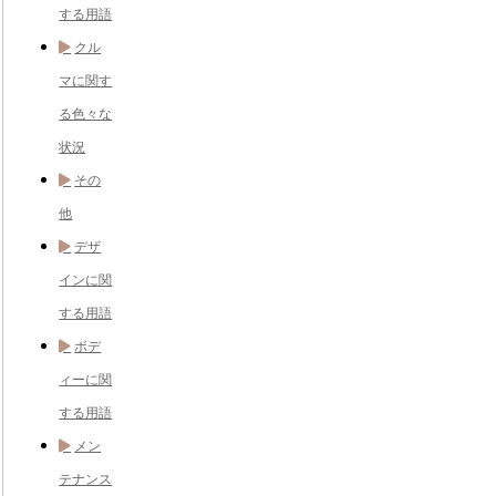
する用語
クル
マに関す
る色々な
状況
その
他
デザ
インに関
する用語
ボデ
ィーに関
する用語
メン
テナンス