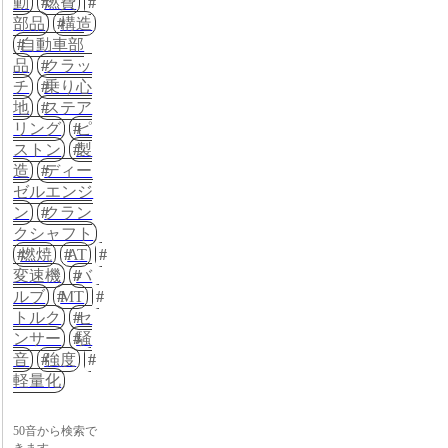
動
燃費
部品
構造
自動車部
品
クラッ
チ
乗り心
地
ステア
リング
ピ
ストン
製
造
ディー
ゼルエンジ
ン
クラン
クシャフト
燃焼
AT
変速機
バ
ルブ
MT
トルク
セ
ンサー
騒
音
強度
軽量化
50音から検索で
きます。