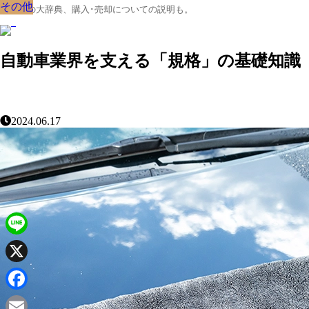
その他
その他
その他
その他
その他
その他
その他
その他
その他
クルマの大辞典、購入･売却についての説明も。
自動車業界を支える「規格」の基礎知識
2024.06.17
Line
X
Facebook