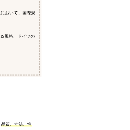
代において、国際規
IS規格、ドイツの
、
品質、寸法、性