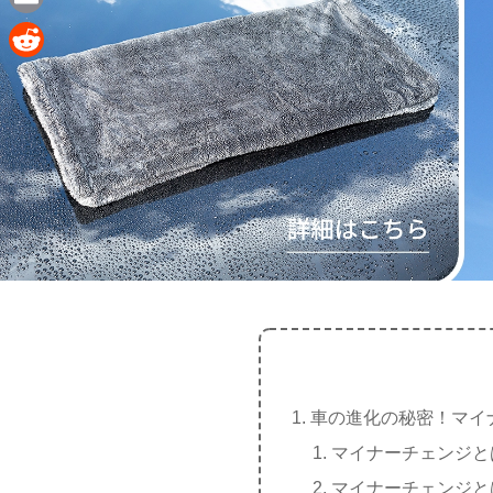
e
a
E
c
m
R
e
a
e
b
i
d
o
l
d
o
i
k
t
車の進化の秘密！マイ
マイナーチェンジと
マイナーチェンジと