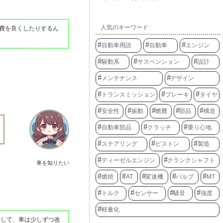
人気のキーワード
費を良くしたりするん
自動車用語
自動車
エンジン
駆動系
サスペンション
設計
メンテナンス
デザイン
トランスミッション
ブレーキ
タイヤ
安全性
振動
燃費
部品
構造
自動車部品
クラッチ
乗り心地
ステアリング
ピストン
製造
ディーゼルエンジン
クランクシャフト
車を知りたい
燃焼
AT
変速機
バルブ
MT
トルク
センサー
騒音
強度
軽量化
応して、車は少しずつ改