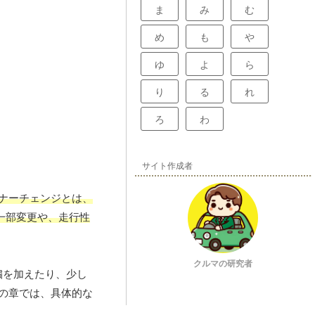
ま
み
む
め
も
や
ゆ
よ
ら
り
る
れ
ろ
わ
サイト作成者
ナーチェンジとは、
一部変更や、走行性
クルマの研究者
繍を加えたり、少し
次の章では、具体的な