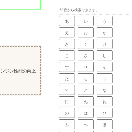
50音から検索できます。
あ
い
う
え
お
か
き
く
け
こ
さ
し
す
せ
そ
エンジン性能の向上
た
ち
つ
て
と
な
に
ぬ
ね
の
は
ひ
ふ
へ
ほ