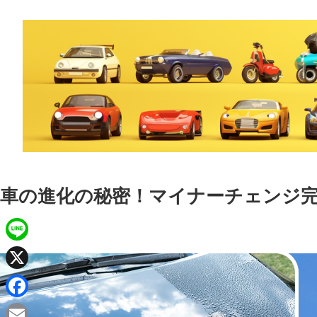
車の進化の秘密！マイナーチェンジ
L
i
X
n
F