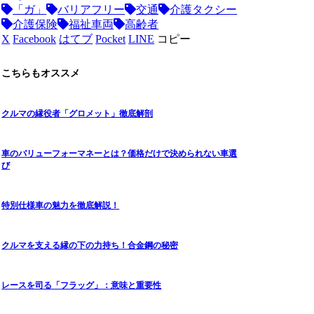
「ガ」
バリアフリー
交通
介護タクシー
介護保険
福祉車両
高齢者
X
Facebook
はてブ
Pocket
LINE
コピー
こちらもオススメ
クルマの縁役者「グロメット」徹底解剖
車のバリューフォーマネーとは？価格だけで決められない車選
び
特別仕様車の魅力を徹底解説！
クルマを支える縁の下の力持ち！合金鋼の秘密
レースを司る「フラッグ」：意味と重要性