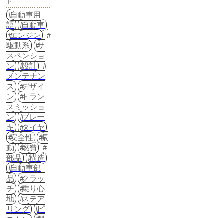
ド
自動車用
語
自動車
エンジン
駆動系
サ
スペンショ
ン
設計
メンテナン
ス
デザイ
ン
トラン
スミッショ
ン
ブレー
キ
タイヤ
安全性
振
動
燃費
部品
構造
自動車部
品
クラッ
チ
乗り心
地
ステア
リング
ピ