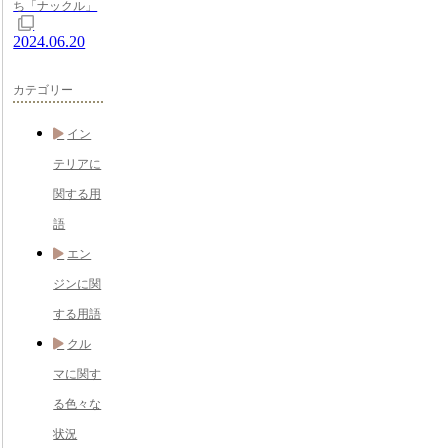
ち「ナックル」
2024.06.20
カテゴリー
イン
テリアに
関する用
語
エン
ジンに関
する用語
クル
マに関す
る色々な
状況