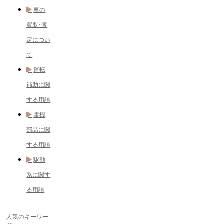
車の
買取･査
定につい
て
運転
補助に関
する用語
電機
部品に関
する用語
駆動
系に関す
る用語
人気のキーワー