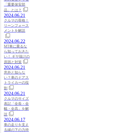
「重要保安部
品」とは？
2024.06.21
クルマの骨格！
リーンフォース
メントを解説
2024.06.22
MT車に乗るな
ら知っておきた
い！ ギヤ抜けの
原因と対策
2024.06.21
意外と知らな
い？車のドアス
トライカーの役
割
2024.06.21
クルマのサイズ
表記「全長・全
幅・全高」を解
説
2024.06.17
車の走りを支え
る縁の下の力持