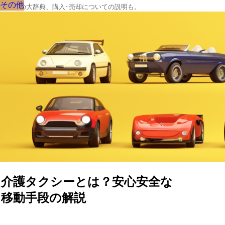
その他
その他
その他
その他
その他
その他
その他
その他
その他
クルマの大辞典、購入･売却についての説明も。
介護タクシーとは？安心安全な
移動手段の解説