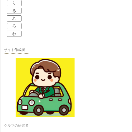
り
る
れ
ろ
わ
サイト作成者
クルマの研究者