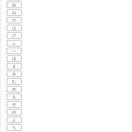
ぬ
ね
の
は
ひ
ふ
へ
ほ
ま
み
む
め
も
や
ゆ
よ
ら