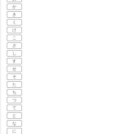
か
き
く
け
こ
さ
し
す
せ
そ
た
ち
つ
て
と
な
に