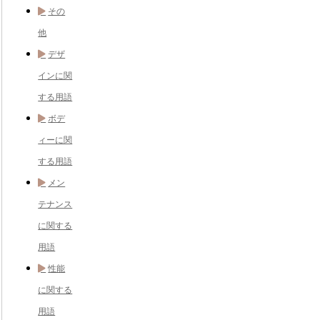
その
他
デザ
インに関
する用語
ボデ
ィーに関
する用語
メン
テナンス
に関する
用語
性能
に関する
用語