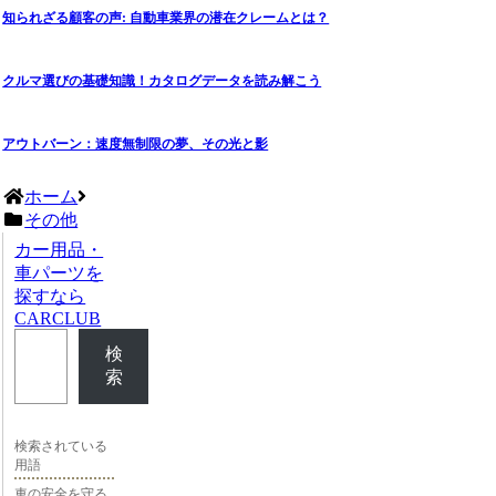
知られざる顧客の声: 自動車業界の潜在クレームとは？
クルマ選びの基礎知識！カタログデータを読み解こう
アウトバーン：速度無制限の夢、その光と影
ホーム
その他
カー用品・
車パーツを
探すなら
CARCLUB
検
索
検索されている
用語
車の安全を守る