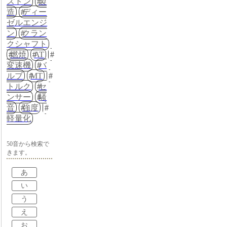
ストン
製
造
ディー
ゼルエンジ
ン
クラン
クシャフト
燃焼
AT
変速機
バ
ルブ
MT
トルク
セ
ンサー
騒
音
強度
軽量化
50音から検索で
きます。
あ
い
う
え
お