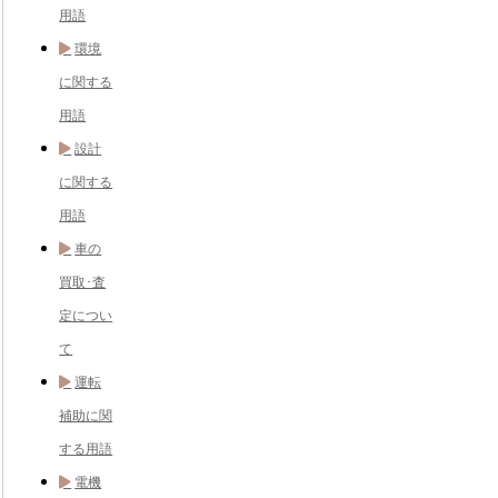
用語
環境
に関する
用語
設計
に関する
用語
車の
買取･査
定につい
て
運転
補助に関
する用語
電機