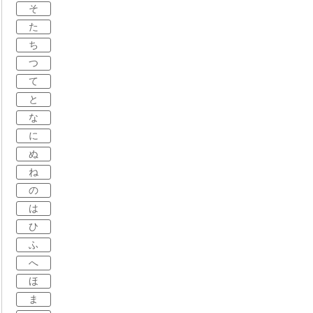
そ
た
ち
つ
て
と
な
に
ぬ
ね
の
は
ひ
ふ
へ
ほ
ま