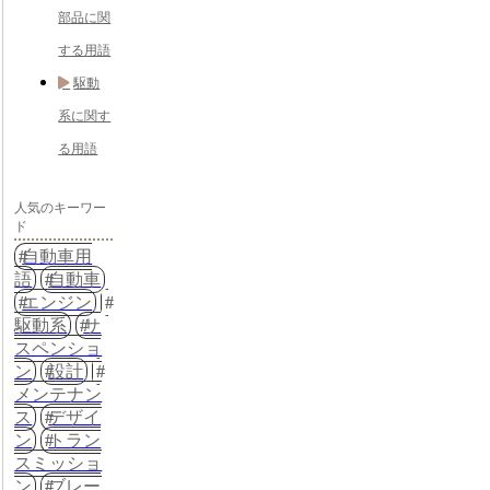
部品に関
する用語
駆動
系に関す
る用語
人気のキーワー
ド
自動車用
語
自動車
エンジン
駆動系
サ
スペンショ
ン
設計
メンテナン
ス
デザイ
ン
トラン
スミッショ
ン
ブレー