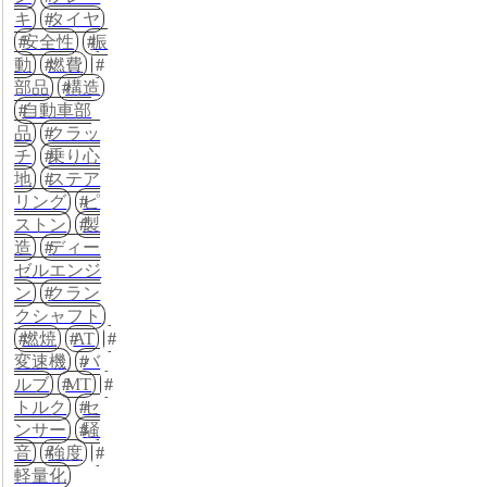
キ
タイヤ
安全性
振
動
燃費
部品
構造
自動車部
品
クラッ
チ
乗り心
地
ステア
リング
ピ
ストン
製
造
ディー
ゼルエンジ
ン
クラン
クシャフト
燃焼
AT
変速機
バ
ルブ
MT
トルク
セ
ンサー
騒
音
強度
軽量化