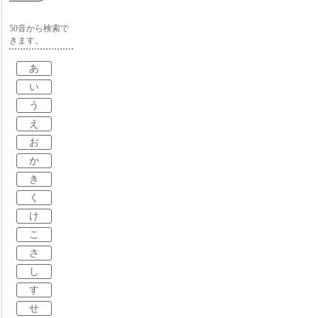
50音から検索で
きます。
あ
い
う
え
お
か
き
く
け
こ
さ
し
す
せ