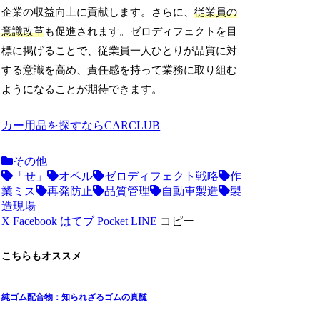
企業の収益向上に貢献します。さらに、
従業員の
意識改革
も促進されます。ゼロディフェクトを目
標に掲げることで、従業員一人ひとりが品質に対
する意識を高め、責任感を持って業務に取り組む
ようになることが期待できます。
カー用品を探すならCARCLUB
その他
「せ」
オペル
ゼロディフェクト戦略
作
業ミス
再発防止
品質管理
自動車製造
製
造現場
X
Facebook
はてブ
Pocket
LINE
コピー
こちらもオススメ
純ゴム配合物：知られざるゴムの真髄