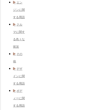
エン
ジンに関
する用語
クル
マに関す
る色々な
状況
その
他
デザ
インに関
する用語
ボデ
ィーに関
する用語