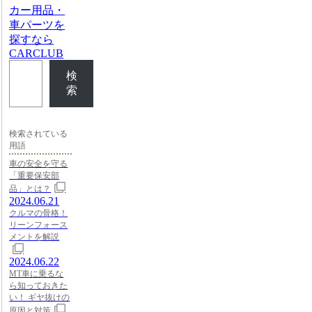
カー用品・
車パーツを
探すなら
CARCLUB
検
索
検索されている
用語
車の安全を守る
「重要保安部
品」とは？
2024.06.21
クルマの骨格！
リーンフォース
メントを解説
2024.06.22
MT車に乗るな
ら知っておきた
い！ ギヤ抜けの
原因と対策