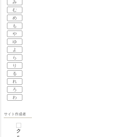
み
む
め
も
や
ゆ
よ
ら
り
る
れ
ろ
わ
サイト作成者