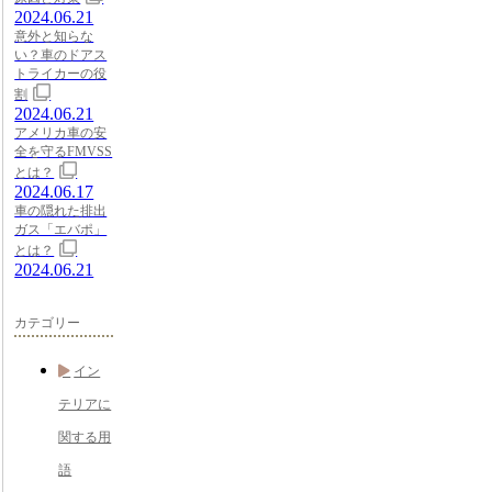
2024.06.21
意外と知らな
い？車のドアス
トライカーの役
割
2024.06.21
アメリカ車の安
全を守るFMVSS
とは？
2024.06.17
車の隠れた排出
ガス「エバポ」
とは？
2024.06.21
カテゴリー
イン
テリアに
関する用
語