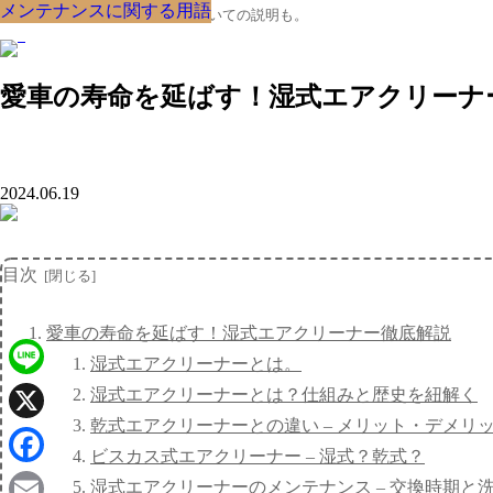
メンテナンスに関する用語
メンテナンスに関する用語
メンテナンスに関する用語
メンテナンスに関する用語
メンテナンスに関する用語
メンテナンスに関する用語
メンテナンスに関する用語
メンテナンスに関する用語
メンテナンスに関する用語
クルマの大辞典、購入･売却についての説明も。
愛車の寿命を延ばす！湿式エアクリーナ
2024.06.19
目次
愛車の寿命を延ばす！湿式エアクリーナー徹底解説
湿式エアクリーナーとは。
Line
湿式エアクリーナーとは？仕組みと歴史を紐解く
乾式エアクリーナーとの違い – メリット・デメリ
X
ビスカス式エアクリーナー – 湿式？乾式？
Facebook
湿式エアクリーナーのメンテナンス – 交換時期と