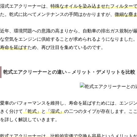
湿式エアクリーナーは、
特殊なオイルを染み込ませたフィルター
た。乾式に比べてメンテナンスの手間はかかりますが、
微細な塵
近年、環境問題への意識の高まりから、自動車の排出ガス規制が
な空気をエンジンに供給することが求められるようになりました
寿命を延ばす
ため、再び注目を集めているのです。
乾式エアクリーナーとの違い – メリット・デメリットを比較
愛車のパフォーマンスを維持し、寿命を延ばすためには、エンジ
きく分けて
「乾式」
と
「湿式」
の二つのタイプが存在します。こ
を詳しく解説していきます。
乾式エアクリーナーは、比較的安価で交換も容易
というメリット