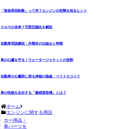
「無負荷回転数」って何？エンジンの状態を知るヒント
クルマの未来？可変圧縮比を解説
自動車用語解説：外開弁の仕組みと特徴
車の心臓を守る！ウォータージャケットの役割
自動車の心臓部に宿る神秘の曲線：ペリトロコイド
車の性能を左右する「燃焼室容積」とは？
ホーム
エンジンに関する用語
カー用品・
車パーツを