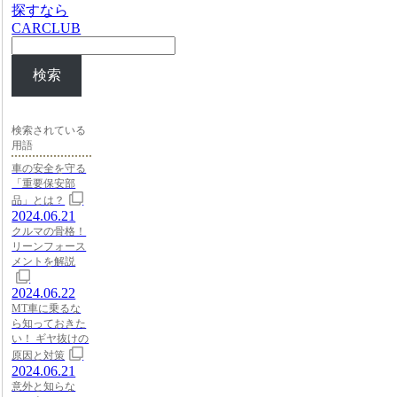
探すなら
CARCLUB
検索
検索されている
用語
車の安全を守る
「重要保安部
品」とは？
2024.06.21
クルマの骨格！
リーンフォース
メントを解説
2024.06.22
MT車に乗るな
ら知っておきた
い！ ギヤ抜けの
原因と対策
2024.06.21
意外と知らな