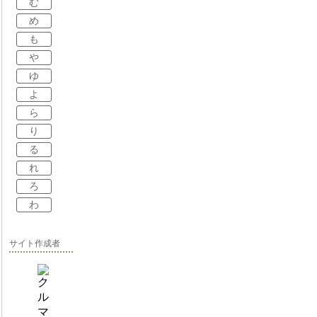
む
め
も
や
ゆ
よ
ら
り
る
れ
ろ
わ
サイト作成者