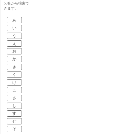
50音から検索で
きます。
あ
い
う
え
お
か
き
く
け
こ
さ
し
す
せ
そ