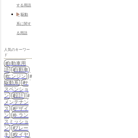
する用語
駆動
系に関す
る用語
人気のキーワー
ド
自動車用
語
自動車
エンジン
駆動系
サ
スペンショ
ン
設計
メンテナン
ス
デザイ
ン
トラン
スミッショ
ン
ブレー
キ
タイヤ