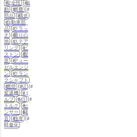
安全性
振
動
燃費
部品
構造
自動車部
品
クラッ
チ
乗り心
地
ステア
リング
ピ
ストン
製
造
ディー
ゼルエンジ
ン
クラン
クシャフト
燃焼
AT
変速機
バ
ルブ
MT
トルク
セ
ンサー
騒
音
強度
軽量化