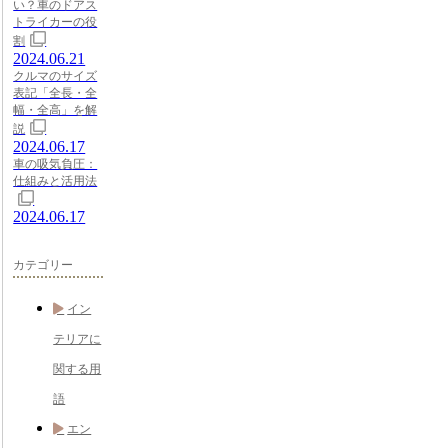
い？車のドアス
トライカーの役
割
2024.06.21
クルマのサイズ
表記「全長・全
幅・全高」を解
説
2024.06.17
車の吸気負圧：
仕組みと活用法
2024.06.17
カテゴリー
イン
テリアに
関する用
語
エン