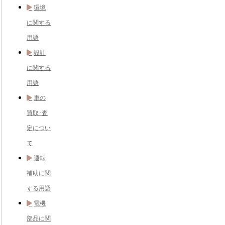
環境
に関する
用語
設計
に関する
用語
車の
買取･査
定につい
て
運転
補助に関
する用語
電機
部品に関