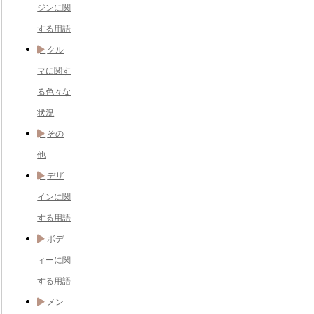
ジンに関
する用語
クル
マに関す
る色々な
状況
その
他
デザ
インに関
する用語
ボデ
ィーに関
する用語
メン