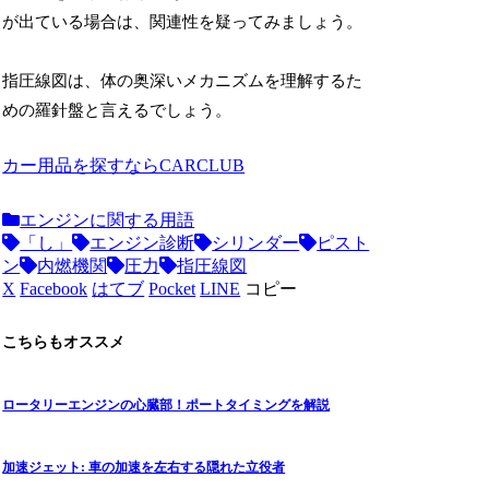
が出ている場合は、関連性を疑ってみましょう。
指圧線図は、体の奥深いメカニズムを理解するた
めの羅針盤と言えるでしょう。
カー用品を探すならCARCLUB
エンジンに関する用語
「し」
エンジン診断
シリンダー
ピスト
ン
内燃機関
圧力
指圧線図
X
Facebook
はてブ
Pocket
LINE
コピー
こちらもオススメ
ロータリーエンジンの心臓部！ポートタイミングを解説
加速ジェット: 車の加速を左右する隠れた立役者