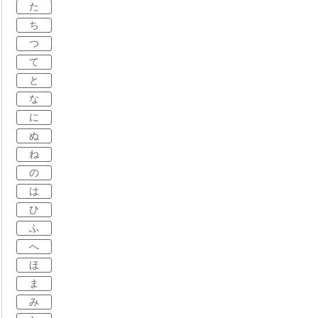
た
ち
つ
て
と
な
に
ぬ
ね
の
は
ひ
ふ
へ
ほ
ま
み