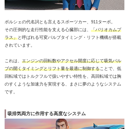
ポルシェの代名詞とも言えるスポーツカー、911ターボ。
その圧倒的な走行性能を支える心臓部には、
「バリオカムプ
ラス」
と呼ばれる可変バルブタイミング・リフト機構が搭載
されています。
これは、
エンジンの回転数やアクセル開度に応じて吸気バル
ブの開くタイミングとリフト量を最適に制御する
ことで、低
回転域ではトルクフルで扱いやすい特性を、高回転域では胸
のすくような加速力を実現する、まさに夢のようなシステム
です。
吸排気両方に作用する高度なシステム