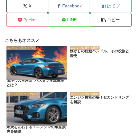
X
Facebook
はてブ
Pocket
LINE
コピー
こちらもオススメ
エンジンに関する用語
エンジンに関する用語
懐かしの始動ハンドル、その役割と
歴史
懐かしの車用語: バスタブ形燃焼室
とは？
エンジンに関する用語
エンジンに関する用語
エンジン性能の要！セカンドリング
を解説
燃費を左右する？エンジンの摩擦損
失を解説