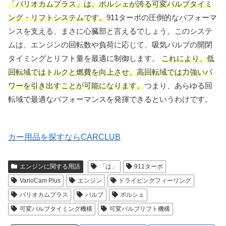
「バリオカムプラス」は、ポルシェが誇る可変バルブタイミ
ング・リフトシステムです。
911ターボの圧倒的なパフォーマ
ンスを支える、まさに心臓部と言えるでしょう。このシステ
ムは、エンジンの回転数や負荷に応じて、吸気バルブの開閉
タイミングとリフト量を最適に制御します。
これにより、低
回転域ではトルクと燃費を向上させ、高回転域では力強いパ
ワーを引き出すことが可能になります。
つまり、あらゆる回
転域で最適なパフォーマンスを発揮できるというわけです。
カー用品を探すならCARCLUB
エンジンに関する用語
「は」
911ターボ
VarioCam Plus
エンジン
ドライビングフィーリング
バリオカムプラス
バルブ
ポルシェ
可変バルブタイミング機構
可変バルブリフト機構