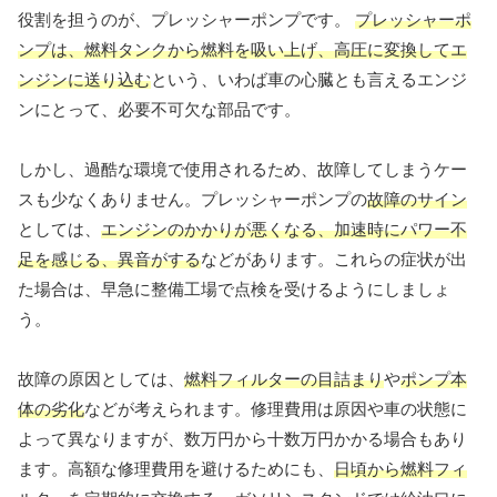
役割を担うのが、プレッシャーポンプです。
プレッシャーポ
ンプは、燃料タンクから燃料を吸い上げ、高圧に変換してエ
ンジンに送り込む
という、いわば車の心臓とも言えるエンジ
ンにとって、必要不可欠な部品です。
しかし、過酷な環境で使用されるため、故障してしまうケー
スも少なくありません。プレッシャーポンプの
故障のサイン
としては、
エンジンのかかりが悪くなる、加速時にパワー不
足を感じる、異音がする
などがあります。これらの症状が出
た場合は、早急に整備工場で点検を受けるようにしましょ
う。
故障の原因としては、
燃料フィルターの目詰まり
や
ポンプ本
体の劣化
などが考えられます。修理費用は原因や車の状態に
よって異なりますが、数万円から十数万円かかる場合もあり
ます。高額な修理費用を避けるためにも、
日頃から燃料フィ