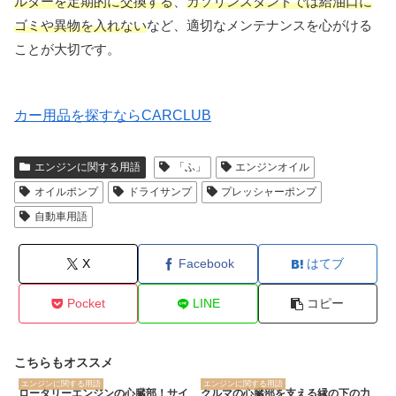
ルターを定期的に交換する
、
ガソリンスタンドでは給油口に
ゴミや異物を入れない
など、適切なメンテナンスを心がける
ことが大切です。
カー用品を探すならCARCLUB
エンジンに関する用語
「ふ」
エンジンオイル
オイルポンプ
ドライサンプ
プレッシャーポンプ
自動車用語
X
Facebook
はてブ
Pocket
LINE
コピー
こちらもオススメ
エンジンに関する用語
エンジンに関する用語
ロータリーエンジンの心臓部！サイ
クルマの心臓部を支える縁の下の力