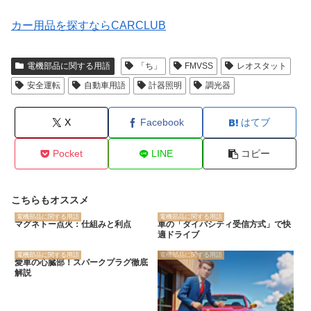
カー用品を探すならCARCLUB
電機部品に関する用語
「ち」
FMVSS
レオスタット
安全運転
自動車用語
計器照明
調光器
X
Facebook
はてブ
Pocket
LINE
コピー
こちらもオススメ
電機部品に関する用語
電機部品に関する用語
マグネトー点火：仕組みと利点
車の「ダイバシティ受信方式」で快
適ドライブ
電機部品に関する用語
電機部品に関する用語
愛車の心臓部！スパークプラグ徹底
解説