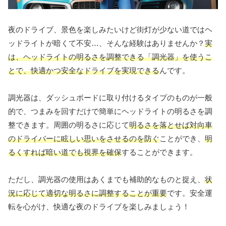
夜のドライブ、景色を楽しみたいけど街灯が少ない道ではヘ
ッドライトが暗くて不安…、そんな経験はありませんか？
実
は、ヘッドライトの明るさを調整できる「調光器」を使うこ
とで、快適かつ安全なドライブを実現できる
んです。
調光器は、ダッシュボードに取り付けるタイプのものが一般
的で、つまみを回すだけで簡単にヘッドライトの明るさを調
整できます。周囲の明るさに応じて
明るさを落とせば対向車
のドライバーに眩しい思いをさせるのを防ぐ
ことができ、
明
るくすれば暗い道でも視界を確保
することができます。
ただし、調光器の使用はあくまでも補助的なものと捉え、
状
況に応じて適切な明るさに調整することが重要
です。安全運
転を心がけ、快適な夜のドライブを楽しみましょう！