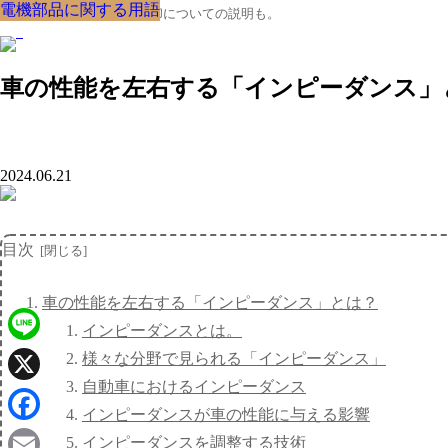
電機部品に関する用語
電機部品に関する用語
電機部品に関する用語
電機部品に関する用語
電機部品に関する用語
電機部品に関する用語
電機部品に関する用語
電機部品に関する用語
電機部品に関する用語
クルマの大辞典、購入･売却についての説明も。
車の性能を左右する「インピーダンス」
2024.06.21
目次
車の性能を左右する「インピーダンス」とは？
インピーダンスとは。
Line
様々な分野で見られる「インピーダンス」
自動車におけるインピーダンス
X
インピーダンスが車の性能に与える影響
Facebook
インピーダンスを調整する技術