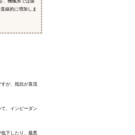
を、機械系では振
で直線的に増加しま
ですが、抵抗が直流
いて、インピーダン
が低下したり、最悪