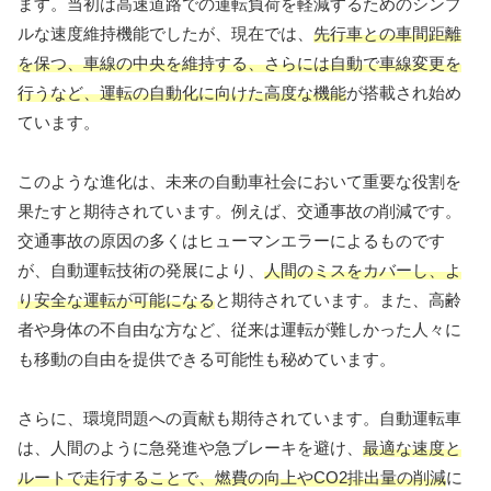
ます。当初は高速道路での運転負荷を軽減するためのシンプ
ルな速度維持機能でしたが、現在では、
先行車との車間距離
を保つ、車線の中央を維持する、さらには自動で車線変更を
行うなど、運転の自動化に向けた高度な機能
が搭載され始め
ています。
このような進化は、未来の自動車社会において重要な役割を
果たすと期待されています。例えば、交通事故の削減です。
交通事故の原因の多くはヒューマンエラーによるものです
が、自動運転技術の発展により、
人間のミスをカバーし、よ
り安全な運転が可能になる
と期待されています。また、高齢
者や身体の不自由な方など、従来は運転が難しかった人々に
も移動の自由を提供できる可能性も秘めています。
さらに、環境問題への貢献も期待されています。自動運転車
は、人間のように急発進や急ブレーキを避け、
最適な速度と
ルートで走行することで、燃費の向上やCO2排出量の削減
に