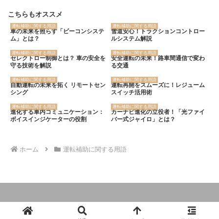
こちらもオススメ
運転補助に関する用語
運転補助に関する用語
車の未来を照らす「ビーコンシステ
雪道安心！トラクションコントロー
ム」とは？
ルシステム解説
運転補助に関する用語
運転補助に関する用語
セレクトロー制御とは？ 車の安全を
安全運転の未来！路車間通信で変わ
守る技術を解説
る交通
運転補助に関する用語
運転補助に関する用語
自動運転の未来を拓く リモートセン
運転再開をスムーズに！レジューム
シング
スイッチ活用術
運転補助に関する用語
運転補助に関する用語
進化する車内コミュニケーション：
カーナビ進化の立役者！「光ファイ
ボイスインジケーターの役割
バー式ジャイロ」とは？
ホーム
運転補助に関する用語
© 2024 クルマの大辞典.