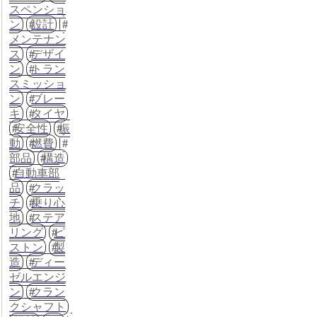
スペンショ
ン
設計
メンテナン
ス
デザイ
ン
トラン
スミッショ
ン
ブレー
キ
タイヤ
安全性
振
動
燃費
部品
構造
自動車部
品
クラッ
チ
乗り心
地
ステア
リング
ピ
ストン
製
造
ディー
ゼルエンジ
ン
クラン
クシャフト