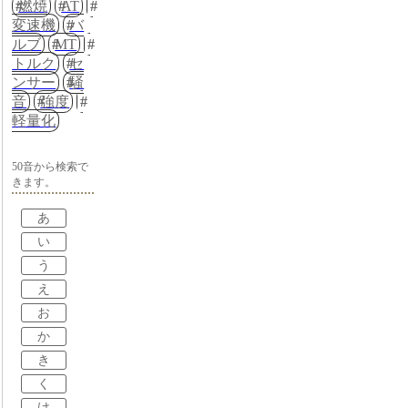
燃焼
AT
変速機
バ
ルブ
MT
トルク
セ
ンサー
騒
音
強度
軽量化
50音から検索で
きます。
あ
い
う
え
お
か
き
く
け