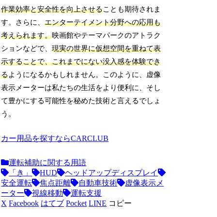
作業効率と安全性を向上させる
ことも期待されま
す。さらに、
エンターテイメント分野への応用も
考えられます。
映画館やテーマパークのアトラク
ションなどで、
現実の世界に仮想空間を重ねて表
示することで、これまでにない没入感を体験でき
る
ようになるかもしれません。このように、虚像
表示メーターは私たちの生活をより便利に、そし
て豊かにする可能性を秘めた技術と言えるでしょ
う。
カー用品を探すならCARCLUB
運転補助に関する用語
「き」
HUD
ヘッドアップディスプレイ
安全運転
焦点距離
自動車技術
虚像表示メ
ーター
視線移動
運転支援
X
Facebook
はてブ
Pocket
LINE
コピー