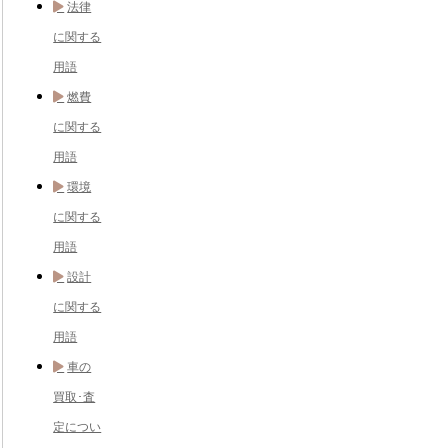
法律
に関する
用語
燃費
に関する
用語
環境
に関する
用語
設計
に関する
用語
車の
買取･査
定につい