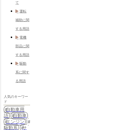
て
運転
補助に関
する用語
電機
部品に関
する用語
駆動
系に関す
る用語
人気のキーワー
ド
自動車用
語
自動車
エンジン
駆動系
サ