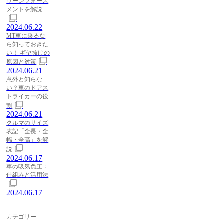
リーンフォース
メントを解説
2024.06.22
MT車に乗るな
ら知っておきた
い！ ギヤ抜けの
原因と対策
2024.06.21
意外と知らな
い？車のドアス
トライカーの役
割
2024.06.21
クルマのサイズ
表記「全長・全
幅・全高」を解
説
2024.06.17
車の吸気負圧：
仕組みと活用法
2024.06.17
カテゴリー