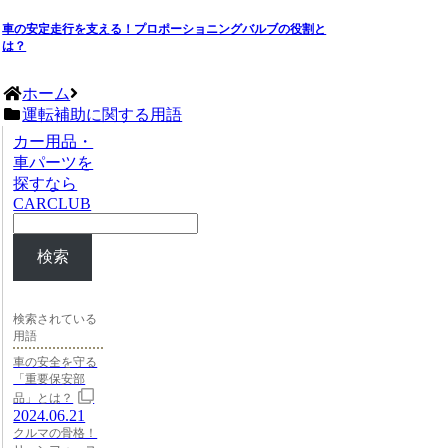
車の安定走行を支える！プロポーショニングバルブの役割と
は？
ホーム
運転補助に関する用語
カー用品・
車パーツを
探すなら
CARCLUB
検索
検索されている
用語
車の安全を守る
「重要保安部
品」とは？
2024.06.21
クルマの骨格！