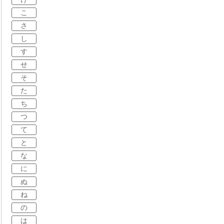
こ
さ
し
す
せ
そ
た
ち
つ
て
と
な
に
ぬ
ね
の
は