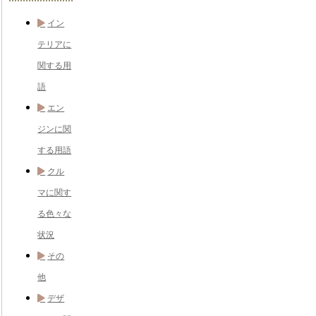
イン
テリアに
関する用
語
エン
ジンに関
する用語
クル
マに関す
る色々な
状況
その
他
デザ