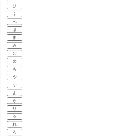
ひ
ふ
へ
ほ
ま
み
む
め
も
や
ゆ
よ
ら
り
る
れ
ろ