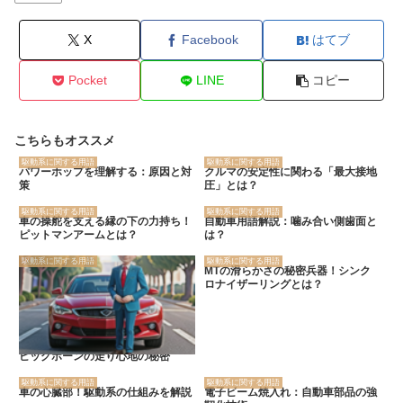
X
Facebook
はてブ
Pocket
LINE
コピー
こちらもオススメ
駆動系に関する用語
駆動系に関する用語
パワーホップを理解する：原因と対
クルマの安定性に関わる「最大接地
策
圧」とは？
駆動系に関する用語
駆動系に関する用語
車の操舵を支える縁の下の力持ち！
自動車用語解説：噛み合い側歯面と
ピットマンアームとは？
は？
駆動系に関する用語
駆動系に関する用語
MTの滑らかさの秘密兵器！シンク
ロナイザーリングとは？
ビッグホーンの走り心地の秘密
駆動系に関する用語
駆動系に関する用語
車の心臓部！駆動系の仕組みを解説
電子ビーム焼入れ：自動車部品の強