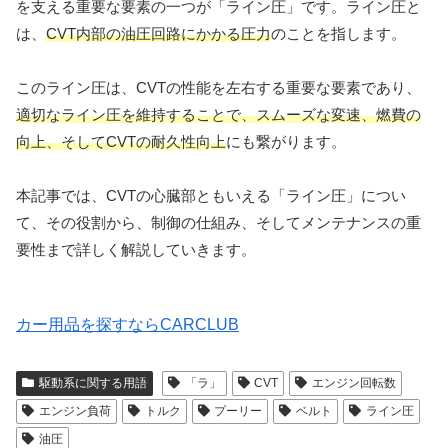
を支える重要な要素の一つが「ライン圧」です。ライン圧と
は、
CVT内部の油圧回路にかかる圧力
のことを指します。
このライン圧は、CVTの性能を左右する重要な要素であり、
適切なライン圧を維持することで、スムーズな変速、燃費の
向上、そしてCVTの耐久性向上
にも繋がります。
本記事では、CVTの心臓部ともいえる「ライン圧」につい
て、その役割から、制御の仕組み、そしてメンテナンスの重
要性まで詳しく解説していきます。
カー用品を探すならCARCLUB
駆動系に関する用語
「ラ」
CVT
エンジン回転数
エンジン負荷
トルク
プーリー
ベルト
ライン圧
油圧