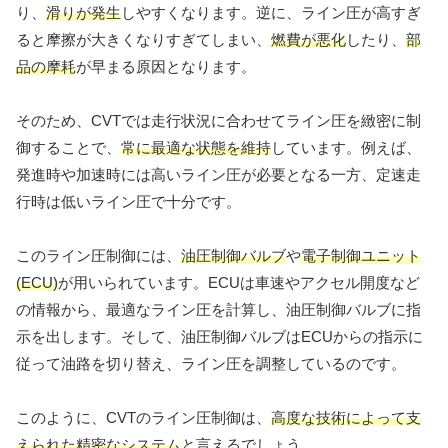
り、
滑りが発生
しやすくなります。逆に、ライン圧が高すぎ
ると摩擦が大きくなりすぎてしまい、
燃費が悪化
したり、
部
品の摩耗
が早まる原因となります。
そのため、CVTでは走行状況に合わせてライン圧を緻密に制
御することで、
常に最適な状態を維持
しています。例えば、
発進時や加速時には高いライン圧が必要となる一方、定速走
行時は低いライン圧で十分です。
このライン圧制御には、
油圧制御バルブ
や
電子制御ユニット
(ECU)
が用いられています。ECUは車速やアクセル開度など
の情報から、最適なライン圧を計算し、油圧制御バルブに指
示を出します。そして、油圧制御バルブはECUからの指示に
従って油路を切り替え、ライン圧を調整しているのです。
このように、CVTのライン圧制御は、
高度な技術によって支
えられた精密なシステム
と言えるでしょう。