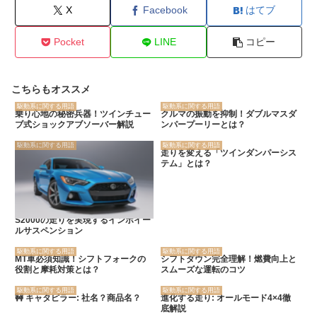
X
Facebook
はてブ
Pocket
LINE
コピー
こちらもオススメ
駆動系に関する用語
駆動系に関する用語
乗り心地の秘密兵器！ツインチュー
クルマの振動を抑制！ダブルマスダ
ブ式ショックアブソーバー解説
ンパープーリーとは？
駆動系に関する用語
駆動系に関する用語
走りを変える「ツインダンパーシス
テム」とは？
S2000の走りを実現するインホイー
ルサスペンション
駆動系に関する用語
駆動系に関する用語
MT車必須知識！シフトフォークの
シフトダウン完全理解！燃費向上と
役割と摩耗対策とは？
スムーズな運転のコツ
駆動系に関する用語
駆動系に関する用語
🚧 キャタピラー: 社名？商品名？
進化する走り: オールモード4×4徹
底解説