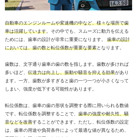
自動車のエンジンルームや変速機の中など、様々な場所で歯
車は活躍しています
。その中でも、スムーズに動力を伝える
ためには、歯車の設計が非常に重要になります。
歯車の設計
においては、歯の数と転位係数が重要な要素
となります。
歯数は、文字通り歯車の歯の数を指します。歯数が多ければ
多いほど、
伝達力は向上し、振動や騒音を抑える効果
があり
ます。一方、歯数が多すぎると歯の一つ一つが小さくなって
しまい、強度が低下する可能性があります。
転位係数は、歯車の歯の形状を調整する際に用いられる数値
です。転位係数を調整することで、
歯車の強度や耐久性、騒
音などを改善
することができます。ただし、転位係数の設定
は、歯車の用途や負荷条件によって最適な値が異なるため、