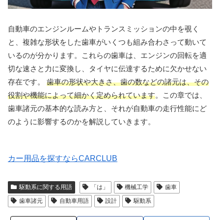
自動車のエンジンルームやトランスミッションの中を覗く
と、複雑な形状をした歯車がいくつも組み合わさって動いて
いるのが分かります。これらの歯車は、エンジンの回転を適
切な速さと力に変換し、タイヤに伝達するために欠かせない
存在です。
歯車の形状や大きさ、歯の数などの諸元は、その
役割や機能によって細かく定められています
。この章では、
歯車諸元の基本的な読み方と、それが自動車の走行性能にど
のように影響するのかを解説していきます。
カー用品を探すならCARCLUB
駆動系に関する用語
「は」
機械工学
歯車
歯車諸元
自動車用語
設計
駆動系