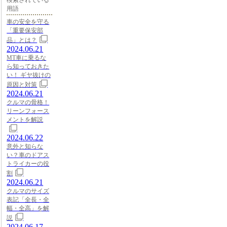
検索されている
用語
車の安全を守る
「重要保安部
品」とは？
2024.06.21
MT車に乗るな
ら知っておきた
い！ ギヤ抜けの
原因と対策
2024.06.21
クルマの骨格！
リーンフォース
メントを解説
2024.06.22
意外と知らな
い？車のドアス
トライカーの役
割
2024.06.21
クルマのサイズ
表記「全長・全
幅・全高」を解
説
2024.06.17