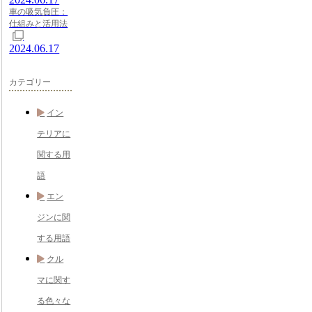
車の吸気負圧：
仕組みと活用法
2024.06.17
カテゴリー
イン
テリアに
関する用
語
エン
ジンに関
する用語
クル
マに関す
る色々な