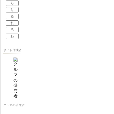
ら
り
る
れ
ろ
わ
サイト作成者
クルマの研究者