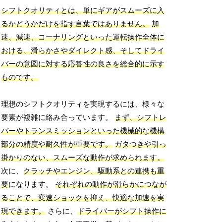
シフトクオリティとは、単にギアがスムーズに入
るかどうかだけを指す言葉ではありません。
加
速、減速、コーナリングといった運転操作全体に
おける、滑らかさやダイレクト感、そしてドライ
バーの意図に対する応答性の良さを総合的に示す
ものです。
理想のシフトクオリティを実現するには、様々な
要素が複雑に絡み合っています。
まず、シフトレ
バーやトランスミッションといった機械的な機構
部分の精度や耐久性が重要です。
ガタつきや引っ
掛かりのない、スムーズな動作が求められます。
次に、
クラッチやエンジン、駆動系との連携も重
要
になります。
それぞれの動作が滑らかにつなが
ることで、変速ショックを抑え、快適な加速を実
現できます。
さらに、
ドライバーがシフト操作に