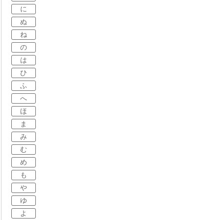
に
ぬ
ね
の
は
ひ
ふ
へ
ほ
ま
み
む
め
も
や
ゆ
よ