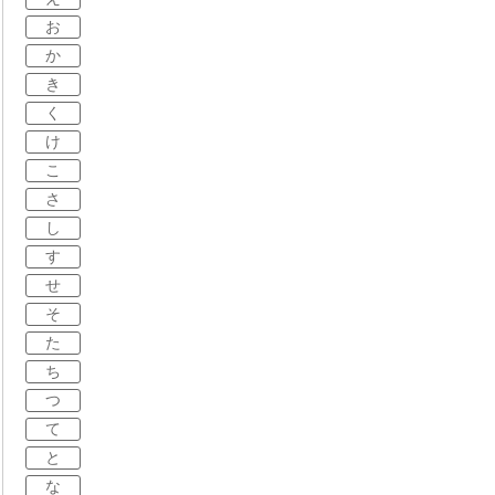
お
か
き
く
け
こ
さ
し
す
せ
そ
た
ち
つ
て
と
な