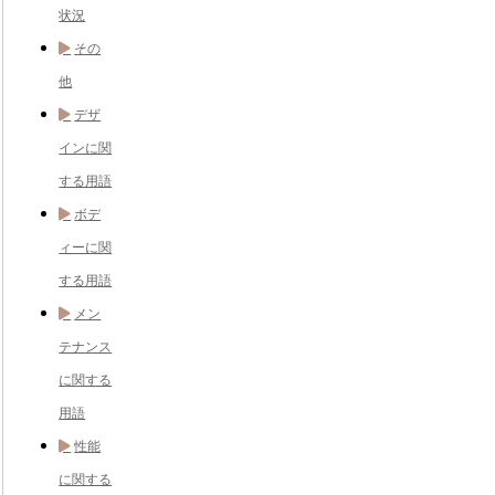
状況
その
他
デザ
インに関
する用語
ボデ
ィーに関
する用語
メン
テナンス
に関する
用語
性能
に関する