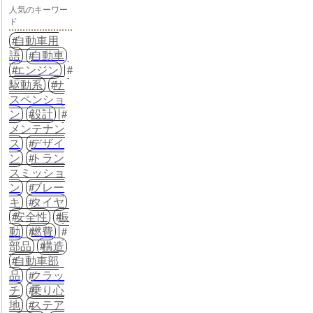
人気のキーワー
ド
自動車用
語
自動車
エンジン
駆動系
サ
スペンショ
ン
設計
メンテナン
ス
デザイ
ン
トラン
スミッショ
ン
ブレー
キ
タイヤ
安全性
振
動
燃費
部品
構造
自動車部
品
クラッ
チ
乗り心
地
ステア