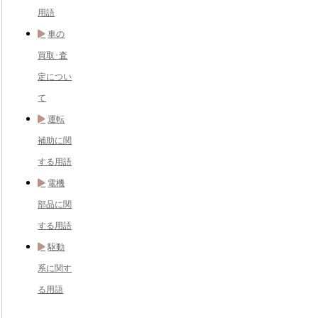
用語
車の
買取･査
定につい
て
運転
補助に関
する用語
電機
部品に関
する用語
駆動
系に関す
る用語