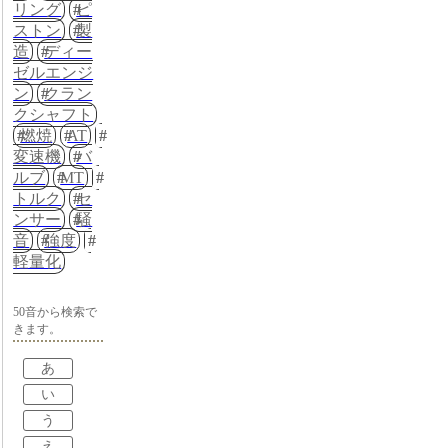
リング
ピ
ストン
製
造
ディー
ゼルエンジ
ン
クラン
クシャフト
燃焼
AT
変速機
バ
ルブ
MT
トルク
セ
ンサー
騒
音
強度
軽量化
50音から検索で
きます。
あ
い
う
え