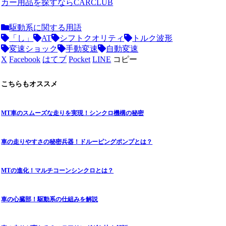
カー用品を探すならCARCLUB
駆動系に関する用語
「し」
AT
シフトクオリティ
トルク波形
変速ショック
手動変速
自動変速
X
Facebook
はてブ
Pocket
LINE
コピー
こちらもオススメ
MT車のスムーズな走りを実現！シンクロ機構の秘密
車の走りやすさの秘密兵器！ドルーピングポンプとは？
MTの進化！マルチコーンシンクロとは？
車の心臓部！駆動系の仕組みを解説