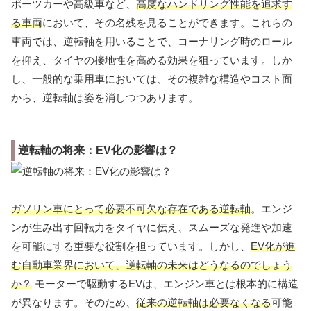
ポーツカーや高級車など、
高度なハンドリング性能を追求す
る車両
において、その名残を見ることができます。これらの
車両では、逆転軸を用いることで、コーナリング時のロール
を抑え、タイヤの接地性を高める効果を狙っています。しか
し、一般的な乗用車においては、その複雑な構造やコスト面
から、逆転軸は姿を消しつつあります。
逆転軸の将来：EV化の影響は？
ガソリン車にとって必要不可欠な存在である逆転軸
。エンジ
ンが生み出す回転力をタイヤに伝え、スムーズな発進や加速
を可能にする重要な役割を担っています。しかし、
EV化が進
む自動車業界において、逆転軸の未来はどうなるのでしょう
か？
モーターで駆動するEVは、エンジン車とは根本的に構造
が異なります。そのため、
従来の逆転軸は必要なくなる
可能