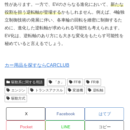
性があります。一方で、EVのさらなる進化において、
新たな
役割を担う逆転軸が登場する
かもしれません。例えば、4輪独
立制御技術の発展に伴い、各車輪の回転を緻密に制御するた
めに、進化した逆転軸が求められる可能性も考えられます。
EV化は、逆転軸のあり方にも大きな変化をもたらす可能性を
秘めていると言えるでしょう。
カー用品を探すならCARCLUB
駆動系に関する用語
「き」
FF車
FR車
エンジン
トランスアクスル
変速機
逆転軸
駆動方式
X
Facebook
はてブ
Pocket
LINE
コピー