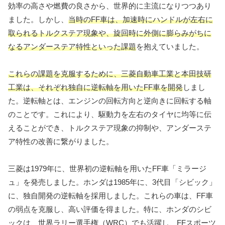
効率の高さや燃費の良さから、世界的に主流になりつつあり
ました。しかし、
当時のFF車は、加速時にハンドルが左右に
取られるトルクステア現象や、旋回時に外側に膨らみがちに
なるアンダーステア特性といった課題
を抱えていました。
これらの課題を克服するために、三菱自動車工業と本田技研
工業は、それぞれ独自に逆転軸を用いたFF車を開発
しまし
た。逆転軸とは、エンジンの回転方向と逆向きに回転する軸
のことです。これにより、駆動力を左右のタイヤに均等に伝
えることができ、トルクステア現象の抑制や、アンダーステ
ア特性の改善に繋がりました。
三菱は1979年に、世界初の逆転軸を用いたFF車「ミラージ
ュ」を発売しました。ホンダは1985年に、3代目「シビック」
に、独自開発の逆転軸を採用しました。これらの車は、FF車
の弱点を克服し、高い評価を得ました。特に、ホンダのシビ
ックは、世界ラリー選手権（WRC）でも活躍し、FFスポーツ