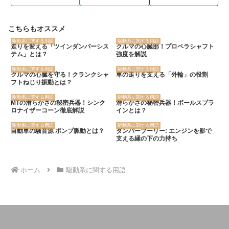
こちらもオススメ
駆動系に関する用語
駆動系に関する用語
走りを変える「ツインダンパーシス
クルマの心臓部！プロペラシャフト
テム」とは？
強度を解説
駆動系に関する用語
駆動系に関する用語
クルマの心臓を守る！クランクシャ
車の走りを支える「外輪」の役割
フトねじり振動とは？
駆動系に関する用語
駆動系に関する用語
MTの滑らかさの秘密兵器！シンク
滑らかさの秘密兵器！ボールスプラ
ロナイザーコーン徹底解説
インとは？
駆動系に関する用語
駆動系に関する用語
自動車の騒音源 ポンプ脈動とは？
ダンパープーリー: エンジンを影で
支える縁の下の力持ち
ホーム
駆動系に関する用語