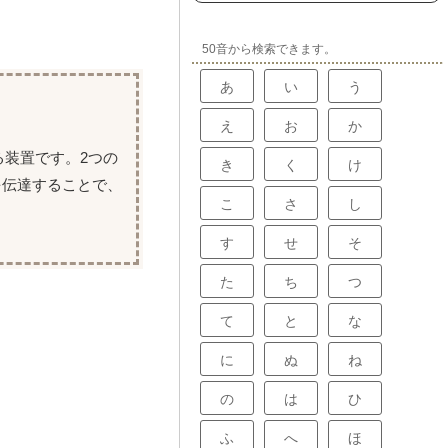
50音から検索できます。
あ
い
う
え
お
か
る装置です。2つの
き
く
け
を伝達することで、
こ
さ
し
す
せ
そ
た
ち
つ
て
と
な
に
ぬ
ね
の
は
ひ
ふ
へ
ほ