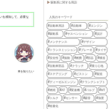
駆動系に関する用語
いを感知して、必要な
人気のキーワード
自動車用語
自動車
エンジン
駆動系
サスペンション
設計
メンテナンス
デザイン
トランスミッション
ブレーキ
タイヤ
安全性
振動
燃費
部品
構造
自動車部品
クラッチ
乗り心地
車を知りたい
ステアリング
ピストン
製造
ディーゼルエンジン
クランクシャフト
燃焼
AT
変速機
バルブ
MT
トルク
センサー
騒音
強度
軽量化