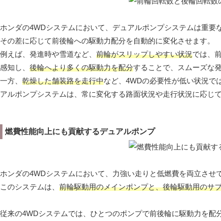
ホンダの4WDシステムにおいて、デュアルポンプシステムは重要
その差に応じて前後輪への駆動力配分を自動的に変化させます。
例えば、発進時や雪道など、
前輪がスリップしやすい状況
では、
感知し、
後輪へより多くの駆動力を配分
することで、スムーズな
一方、
乾燥した舗装路を走行中
など、4WDの必要性が低い状況で
アルポンプシステムは、常に変化する路面状況や走行状況に応じて
燃費性能向上にも貢献するデュアルポンプ
ホンダの4WDシステムにおいて、力強い走りと低燃費を両立させ
このシステムは、
前輪駆動用のメインポンプと、後輪駆動用のサブ
従来の4WDシステムでは、ひとつのポンプで前後輪に駆動力を配