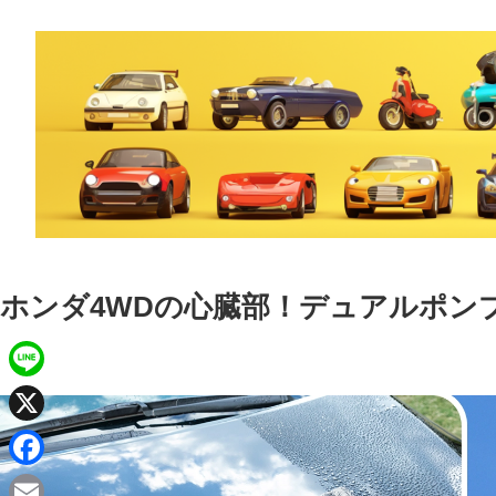
ホンダ4WDの心臓部！デュアルポン
L
i
X
n
F