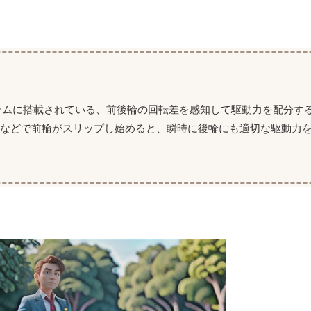
テムに搭載されている、前後輪の回転差を感知して駆動力を配分す
面などで前輪がスリップし始めると、瞬時に後輪にも適切な駆動力