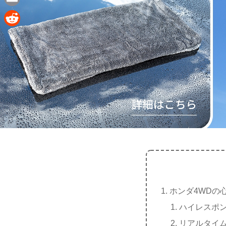
e
a
E
c
m
R
e
a
e
b
i
d
o
l
d
o
i
k
t
ホンダ4WDの
ハイレスポ
リアルタイ