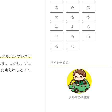
ま
み
む
め
も
や
ゆ
よ
ら
り
る
れ
ろ
わ
ュアルポンプシステ
サイト作成者
ます。しかし、デュ
した走り出しとスム
クルマの研究者