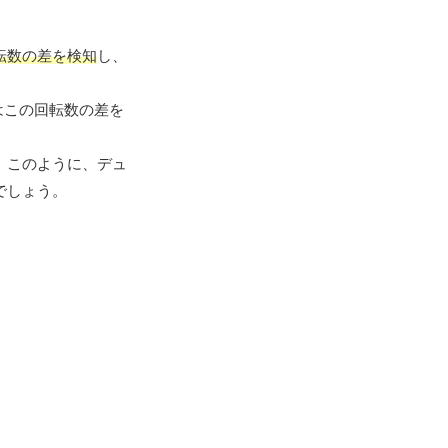
転数の差を検知
し、
はこの回転数の差を
。このように、デュ
でしょう。