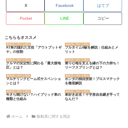
X
Facebook
はてブ
Pocket
LINE
コピー
こちらもオススメ
駆動系に関する用語
駆動系に関する用語
AT車の隠れた主役「アウトプットギ
フルタイム4駆を解説：仕組みとメ
ヤ」の役割
リット
駆動系に関する用語
駆動系に関する用語
クルマの安定性に関わる「最大接地
乗り心地を支える縁の下の力持ち！
圧」とは？
リーフスプリングとは？
駆動系に関する用語
駆動系に関する用語
マルチリンクビーム式サスペンショ
ホンダの独自技術！プロスマテック
ンとは？
を徹底解説
駆動系に関する用語
駆動系に関する用語
今さら聞けない？ハイブリッド車の
車好き必見！十字形自在継ぎ手って
種類と仕組み
なんだ？
ホーム
駆動系に関する用語