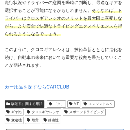
走行状況やドライバーの意図を瞬時に判断し、最適なギアを
選択することが可能になるかもしれません。
そうなれば、ド
ライバーはクロスギアレシオのメリットを最大限に享受しな
がら、より安全で快適なドライビングエクスペリエンスを得
られるようになるでしょう。
このように、クロスギアレシオは、技術革新とともに進化を
続け、自動車の未来においても重要な役割を果たしていくこ
とが期待されます。
カー用品を探すならCARCLUB
駆動系に関する用語
「ク」
MT
エンジントルク
ギヤ比
クロスギヤレシオ
スポーツドライビング
変速機
燃費
静粛性