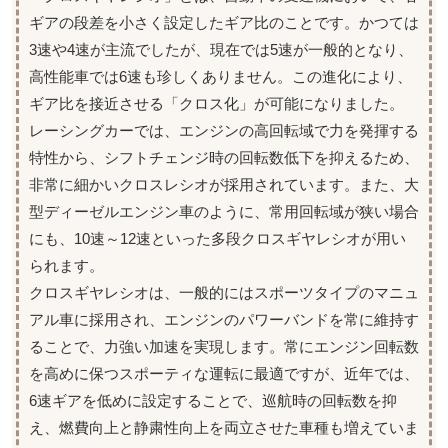
ギアの段差を小さく設定したギア比のことです。かつては
3速や4速が主流でしたが、現在では5速が一般的となり、
高性能車では6速も珍しくありません。この進化により、
ギア比を接近させる「クロス化」が可能になりました。
レーシングカーでは、エンジンの高回転域で力を発揮する
特性から、シフトチェンジ時の回転数低下を抑えるため、
非常に細かいクロスレシオが採用されています。また、大
型ディーゼルエンジン車のように、常用回転域が狭い場合
にも、10速～12速といった多段クロスギヤレシオが用い
られます。
クロスギヤレシオは、一般的にはスポーツタイプのマニュ
アル車に採用され、エンジンのパワーバンドを常に維持す
ることで、力強い加速を実現します。常にエンジン回転数
を高めに保つスポーティな運転に最適ですが、近年では、
6速ギアを低めに設定することで、巡航時の回転数を抑
え、燃費向上と静粛性向上を両立させた車種も増えていま