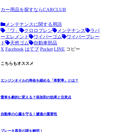
カー用品を探すならCARCLUB
メンテナンスに関する用語
「ワ」
クロロプレン
メンテナンス
ラバ
ーエレメント
ワイパーゴム
ワイパーブレー
ド
天然ゴム
自動車部品
X
Facebook
はてブ
Pocket
LINE
コピー
こちらもオススメ
エンジンオイルの寿命を縮める「希釈率」とは？
愛車を劇的に変える？添加剤の効果と注意点
自動車の心臓を守る！濾過の重要性
ブレーキ異音の謎を解明！