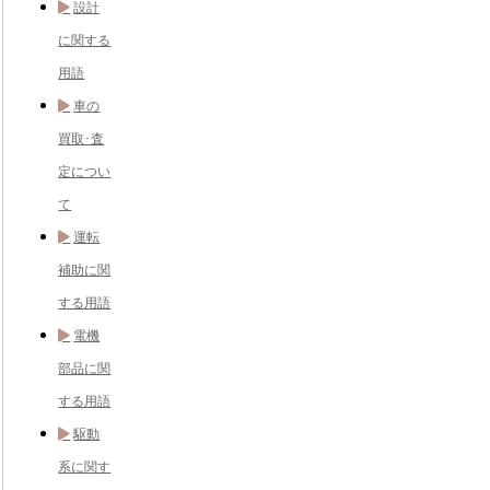
設計
に関する
用語
車の
買取･査
定につい
て
運転
補助に関
する用語
電機
部品に関
する用語
駆動
系に関す