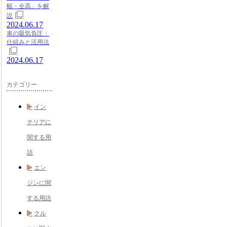
幅・全高」を解
説
2024.06.17
車の吸気負圧：
仕組みと活用法
2024.06.17
カテゴリー
イン
テリアに
関する用
語
エン
ジンに関
する用語
クル