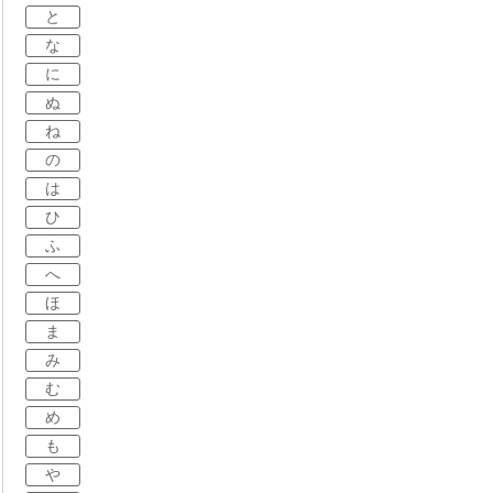
と
な
に
ぬ
ね
の
は
ひ
ふ
へ
ほ
ま
み
む
め
も
や