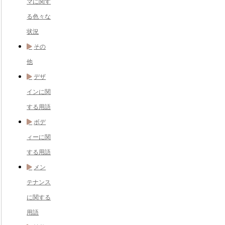
マに関す
る色々な
状況
その
他
デザ
インに関
する用語
ボデ
ィーに関
する用語
メン
テナンス
に関する
用語