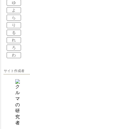
ゆ
よ
ら
り
る
れ
ろ
わ
サイト作成者