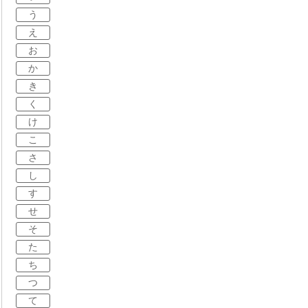
う
え
お
か
き
く
け
こ
さ
し
す
せ
そ
た
ち
つ
て