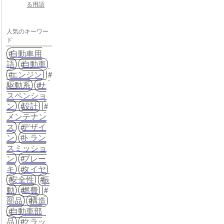
る用語
人気のキーワー
ド
自動車用
語
自動車
エンジン
駆動系
サ
スペンショ
ン
設計
メンテナン
ス
デザイ
ン
トラン
スミッショ
ン
ブレー
キ
タイヤ
安全性
振
動
燃費
部品
構造
自動車部
品
クラッ