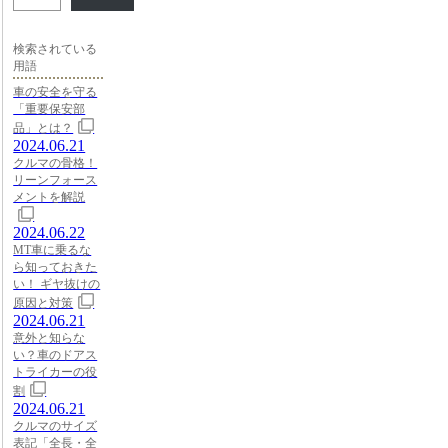
検索されている
用語
車の安全を守る
「重要保安部
品」とは？
2024.06.21
クルマの骨格！
リーンフォース
メントを解説
2024.06.22
MT車に乗るな
ら知っておきた
い！ ギヤ抜けの
原因と対策
2024.06.21
意外と知らな
い？車のドアス
トライカーの役
割
2024.06.21
クルマのサイズ
表記「全長・全