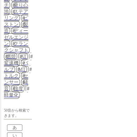
チ
乗り心
地
ステア
リング
ピ
ストン
製
造
ディー
ゼルエンジ
ン
クラン
クシャフト
燃焼
AT
変速機
バ
ルブ
MT
トルク
セ
ンサー
騒
音
強度
軽量化
50音から検索で
きます。
あ
い