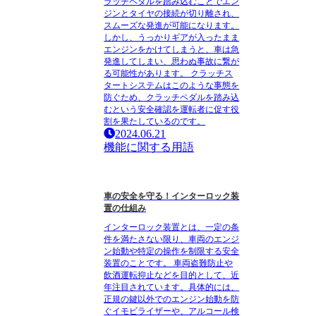
ラッチペダルを踏み込むことでエン
ジンとタイヤの接続が切り離され、
スムーズな発進が可能になります。
しかし、うっかりギアが入ったまま
エンジンをかけてしまうと、車は急
発進してしまい、思わぬ事故に繋が
る可能性があります。 クラッチス
タートシステムはこのような事態を
防ぐため、クラッチペダルを踏み込
むという安全確認を運転者に促す役
割を果たしているのです。
2024.06.21
機能に関する用語
車の安全を守る！インターロック装
置の仕組み
インターロック装置とは、一定の条
件を満たさない限り、車両のエンジ
ン始動や特定の操作を制限する安全
装置のことです。 車両盗難防止や
飲酒運転抑止などを目的として、近
年注目されています。具体的には、
正規の鍵以外でのエンジン始動を防
ぐイモビライザーや、アルコール検