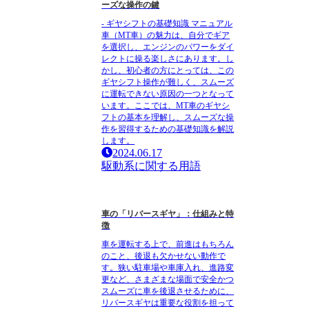
ーズな操作の鍵
- ギヤシフトの基礎知識 マニュアル
車（MT車）の魅力は、自分でギア
を選択し、エンジンのパワーをダイ
レクトに操る楽しさにあります。し
かし、初心者の方にとっては、この
ギヤシフト操作が難しく、スムーズ
に運転できない原因の一つとなって
います。ここでは、MT車のギヤシ
フトの基本を理解し、スムーズな操
作を習得するための基礎知識を解説
します。
2024.06.17
駆動系に関する用語
車の「リバースギヤ」：仕組みと特
徴
車を運転する上で、前進はもちろん
のこと、後退も欠かせない動作で
す。狭い駐車場や車庫入れ、進路変
更など、さまざまな場面で安全かつ
スムーズに車を後退させるために、
リバースギヤは重要な役割を担って