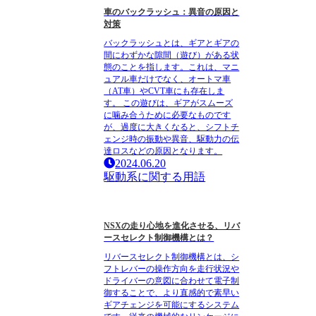
車のバックラッシュ：異音の原因と
対策
バックラッシュとは、ギアとギアの
間にわずかな隙間（遊び）がある状
態のことを指します。これは、マニ
ュアル車だけでなく、オートマ車
（AT車）やCVT車にも存在しま
す。 この遊びは、ギアがスムーズ
に噛み合うために必要なものです
が、過度に大きくなると、シフトチ
ェンジ時の振動や異音、駆動力の伝
達ロスなどの原因となります。
2024.06.20
駆動系に関する用語
NSXの走り心地を進化させる、リバ
ースセレクト制御機構とは？
リバースセレクト制御機構とは、シ
フトレバーの操作方向を走行状況や
ドライバーの意図に合わせて電子制
御することで、より直感的で素早い
ギアチェンジを可能にするシステム