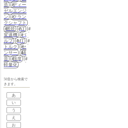
造
ディー
ゼルエンジ
ン
クラン
クシャフト
燃焼
AT
変速機
バ
ルブ
MT
トルク
セ
ンサー
騒
音
強度
軽量化
50音から検索で
きます。
あ
い
う
え
お