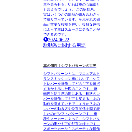
車を走らせる、いわば車の心臓部と
も言えるでしょう。 この駆動系、
実はいくつかの部品が組み合わさっ
て成り立っています。それぞれの部
品が重要な役割を担い、複雑な連携
によって車はスムーズに走ることが
できるのです。
2024.06.22
駆動系に関する用語
車の個性！シフトパターンの世界
シフトパターンとは、マニュアルト
ランスミッション車において、シフ
トレバーを操作してどのギアを選択
するかを示した図のことです。 運
転席と助手席の間にある、棒状のレ
バーを操作してギアを変える、あの
動作を覚えているでしょうか？あの
レバーの動き方や位置関係を図で表
したのがシフトパターンです。 車
種やメーカーによって、シフトパタ
ーンの形やギアの配置は様々です。
スポーツカーならスポーティな操作