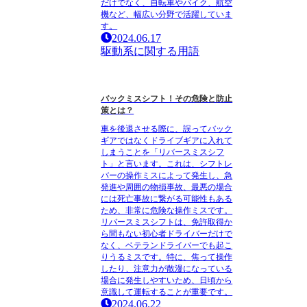
だけでなく、自転車やバイク、航空
機など、幅広い分野で活躍していま
す。
2024.06.17
駆動系に関する用語
バックミスシフト！その危険と防止
策とは？
車を後退させる際に、誤ってバック
ギアではなくドライブギアに入れて
しまうことを「リバースミスシフ
ト」と言います。これは、シフトレ
バーの操作ミスによって発生し、急
発進や周囲の物損事故、最悪の場合
には死亡事故に繋がる可能性もある
ため、非常に危険な操作ミスです。
リバースミスシフトは、免許取得か
ら間もない初心者ドライバーだけで
なく、ベテランドライバーでも起こ
りうるミスです。特に、焦って操作
したり、注意力が散漫になっている
場合に発生しやすいため、日頃から
意識して運転することが重要です。
2024.06.22