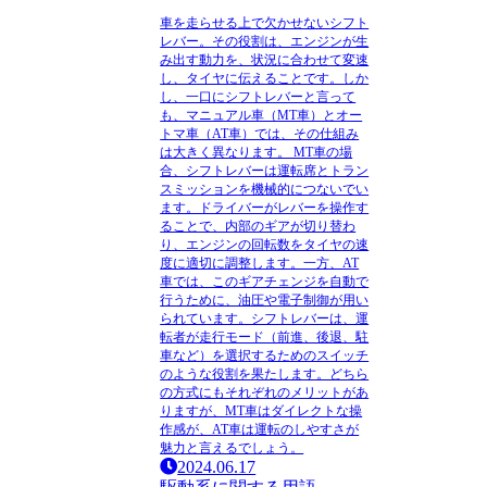
車を走らせる上で欠かせないシフト
レバー。その役割は、エンジンが生
み出す動力を、状況に合わせて変速
し、タイヤに伝えることです。しか
し、一口にシフトレバーと言って
も、マニュアル車（MT車）とオー
トマ車（AT車）では、その仕組み
は大きく異なります。 MT車の場
合、シフトレバーは運転席とトラン
スミッションを機械的につないでい
ます。ドライバーがレバーを操作す
ることで、内部のギアが切り替わ
り、エンジンの回転数をタイヤの速
度に適切に調整します。一方、AT
車では、このギアチェンジを自動で
行うために、油圧や電子制御が用い
られています。シフトレバーは、運
転者が走行モード（前進、後退、駐
車など）を選択するためのスイッチ
のような役割を果たします。どちら
の方式にもそれぞれのメリットがあ
りますが、MT車はダイレクトな操
作感が、AT車は運転のしやすさが
魅力と言えるでしょう。
2024.06.17