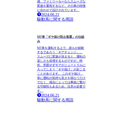
感、ファミリーカーならスムーズな
変速を重視するなど、その車の特徴
に合わせて設計されています。
2024.06.21
駆動系に関する用語
MT車「ギヤ抜け防止装置」の仕組
み
MT車を運転する上で、誰もが経験
するであろう「ギアチェンジ」。
スムーズに変速が決まると、運転の
楽しさも倍増するものですが、時
折、意図せずギアがニュートラルに
入ってしまう「ギヤ抜け」が起こる
ことがあります。 このギヤ抜け、
単に運転の気持ち良さを損なうだけ
でなく、場合によっては事故に繋が
る可能性もあるため、注意が必要で
す。
2024.06.21
駆動系に関する用語