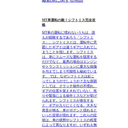
駆動系に関する用語
MT車運転の敵！シフトミス完全攻
略
MT車の運転に慣れないうちは、誰
もが経験するであろう「シフトミ
ス」。シフトミスとは、運転中に意
図したギアとは違うギアに入れてし
まうことを指します。シフトミス
は、単にスムーズな運転を阻害する
だけでなく、最悪の場合はエンジン
やトランスミッションに重大な損傷
を与えてしまう可能性も秘めていま
す。 では、なぜシフトミスは起こ
ってしまうのでしょうか？主な原因
としては、クラッチ操作の不慣れ、
ギアの位置を覚えきれていない、焦
りや緊張による操作ミスなどが挙げ
られます。シフトミスが発生する
と、ギアが入りにくくなる、大きな
異音が鳴る、車がガクンと揺れると
いった症状が現れます。これらの症
状は、車の状態やシフトミスの程度
によって異なりますが、いずれも無