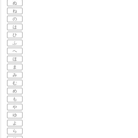
ぬ
ね
の
は
ひ
ふ
へ
ほ
ま
み
む
め
も
や
ゆ
よ
ら