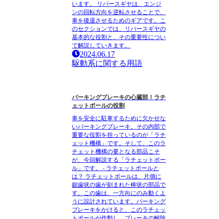
います。 リバースギヤは、エンジ
ンの回転方向を逆転させることで、
車を後退させるためのギアです。こ
のセクションでは、リバースギヤの
基本的な役割と、その重要性につい
て解説していきます。
2024.06.17
駆動系に関する用語
パーキングブレーキの心臓部！ラチ
ェットポールの役割
車を安全に駐車するために欠かせな
いパーキングブレーキ。その内部で
重要な役割を担っているのが「ラチ
ェット機構」です。そして、このラ
チェット機構の要となる部品こそ
が、今回解説する「ラチェットポー
ル」です。 - ラチェットポールと
は？ ラチェットポールは、片側に
鋸歯状の歯が刻まれた棒状の部品で
す。この歯は、一方向にのみ動くよ
うに設計されています。パーキング
ブレーキをかけると、このラチェッ
トポールが作動し、ブレーキの解除