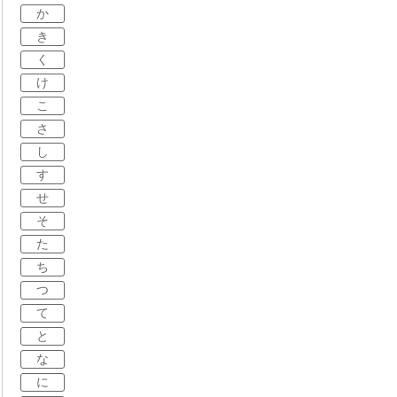
か
き
く
け
こ
さ
し
す
せ
そ
た
ち
つ
て
と
な
に