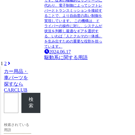
です。従来の機械的なリンケージに
代わり、電子制御によってシフトレ
バーとトランスミッションを接続す
ることで、より自由度の高い制御を
実現しています。 この機構は、ド
ライバーの操作に対し、システムが
状況を判断し最適なギアを選択す
る、いわば「人とクルマの一体感」
を生み出すための重要な役割を担っ
ています。
2024.06.17
駆動系に関する用語
1
2
次
へ
カー用品・
車パーツを
探すなら
CARCLUB
検
索
検索されている
用語