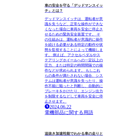
車の安全を守る「デッドマンスイッ
チ」とは？
デッドマンスイッチは、運転者が意
識を失うなど、正常な操作ができな
くなった場合に車両を安全に停止さ
せるための緊急安全装置です。 そ
の仕組みは、運転者が意識的に操作
を続ける必要がある特定の動作や状
態を監視することによって機能しま
す。 例えば、アクセルペダルやス
テアリングホイールへの一定以上の
圧力、または特定の時間間隔での操
作などが求められます。 もしこれ
らの条件が満たされない場合、シス
テムは運転者が意識を失ったり、操
作不能に陥ったと判断し、自動的に
ブレーキをかけたり、エンジン出力
を制限するなどして車両を安全に停
止させます。
2024.06.22
電機部品に関する用語
追抜き加速性能でわかる車の走りと