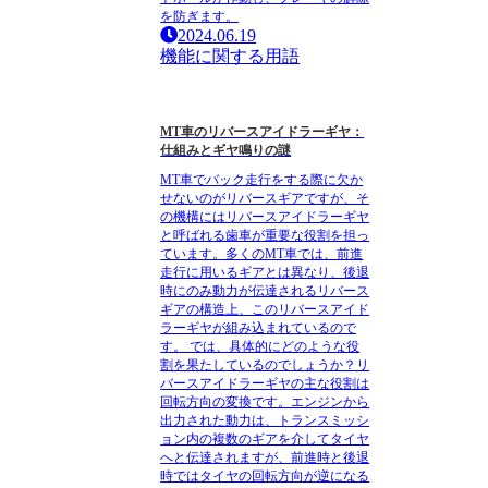
を防ぎます。
2024.06.19
機能に関する用語
MT車のリバースアイドラーギヤ：
仕組みとギヤ鳴りの謎
MT車でバック走行をする際に欠か
せないのがリバースギアですが、そ
の機構にはリバースアイドラーギヤ
と呼ばれる歯車が重要な役割を担っ
ています。多くのMT車では、前進
走行に用いるギアとは異なり、後退
時にのみ動力が伝達されるリバース
ギアの構造上、このリバースアイド
ラーギヤが組み込まれているので
す。 では、具体的にどのような役
割を果たしているのでしょうか？リ
バースアイドラーギヤの主な役割は
回転方向の変換です。エンジンから
出力された動力は、トランスミッシ
ョン内の複数のギアを介してタイヤ
へと伝達されますが、前進時と後退
時ではタイヤの回転方向が逆になる