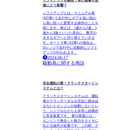
シフトアップを解説！車の燃費や加
速にどう影響？
シフトアップとは、マニュアル車
(MT車) で走行中にギアを低い段か
ら高い段へと変更する操作のことを
指します。例えば、1速から2速、3
速から4速といった具合に、数字の
大きなギアへと切り替えていきま
す。オートマ車 (AT車) の場合は、
Dレンジで走行中に自動的にシフト
アップが行われます。
2024.06.17
駆動系に関する用語
安全運転の要！クラッチスタートシ
ステムとは？
クラッチスタートシステムは、運転
者がクラッチペダルを完全に踏み込
まないとエンジンが始動しないとい
う、シンプルながらも非常に効果的
な安全装置です。 車の発進には、
エンジンで発生した動力をタイヤに
伝える操作が必要です。この時、ク