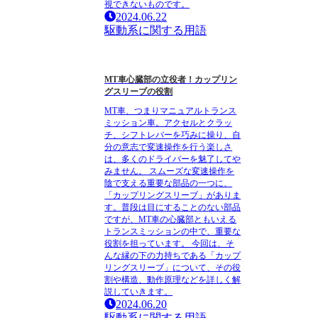
視できないものです。
2024.06.22
駆動系に関する用語
MT車心臓部の立役者！カップリン
グスリーブの役割
MT車、つまりマニュアルトランス
ミッション車。アクセルとクラッ
チ、シフトレバーを巧みに操り、自
分の意志で変速操作を行う楽しさ
は、多くのドライバーを魅了してや
みません。 スムーズな変速操作を
陰で支える重要な部品の一つに、
「カップリングスリーブ」がありま
す。普段は目にすることのない部品
ですが、MT車の心臓部ともいえる
トランスミッションの中で、重要な
役割を担っています。 今回は、そ
んな縁の下の力持ちである「カップ
リングスリーブ」について、その役
割や構造、動作原理などを詳しく解
説していきます。
2024.06.20
駆動系に関する用語