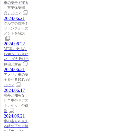
車の安全を守る
「重要保安部
品」とは？
2024.06.21
クルマの骨格！
リーンフォース
メントを解説
2024.06.22
MT車に乗るな
ら知っておきた
い！ ギヤ抜けの
原因と対策
2024.06.21
アメリカ車の安
全を守るFMVSS
とは？
2024.06.17
意外と知らな
い？車のドアス
トライカーの役
割
2024.06.21
車の走りを支え
る縁の下の力持
ち「ナックル」