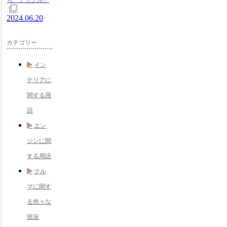
2024.06.20
カテゴリー
イン
テリアに
関する用
語
エン
ジンに関
する用語
クル
マに関す
る色々な
状況