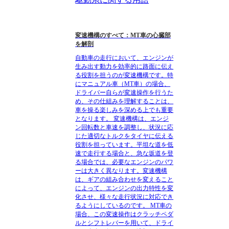
変速機構のすべて：MT車の心臓部
を解剖
自動車の走行において、エンジンが
生み出す動力を効率的に路面に伝え
る役割を担うのが変速機構です。特
にマニュアル車（MT車）の場合、
ドライバー自らが変速操作を行うた
め、その仕組みを理解することは、
車を操る楽しみを深める上でも重要
となります。 変速機構は、エンジ
ン回転数と車速を調整し、状況に応
じた適切なトルクをタイヤに伝える
役割を担っています。平坦な道を低
速で走行する場合と、急な坂道を登
る場合では、必要なエンジンのパワ
ーは大きく異なります。変速機構
は、ギアの組み合わせを変えること
によって、エンジンの出力特性を変
化させ、様々な走行状況に対応でき
るようにしているのです。 MT車の
場合、この変速操作はクラッチペダ
ルとシフトレバーを用いて、ドライ