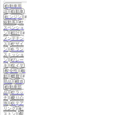
自動車用
語
自動車
エンジン
駆動系
サ
スペンショ
ン
設計
メンテナン
ス
デザイ
ン
トラン
スミッショ
ン
ブレー
キ
タイヤ
安全性
振
動
燃費
部品
構造
自動車部
品
クラッ
チ
乗り心
地
ステア
リング
ピ
ストン
製