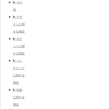
その
他
デザ
インに関
する用語
ボデ
ィーに関
する用語
メン
テナンス
に関する
用語
性能
に関する
用語