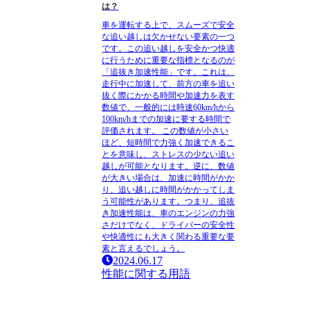
は？
車を運転する上で、スムーズで安全
な追い越しは欠かせない要素の一つ
です。この追い越しを安全かつ快適
に行うために重要な指標となるのが
「追抜き加速性能」です。これは、
走行中に加速して、前方の車を追い
抜く際にかかる時間や加速力を表す
数値で、一般的には時速60km/hから
100km/hまでの加速に要する時間で
評価されます。 この数値が小さい
ほど、短時間で力強く加速できるこ
とを意味し、ストレスの少ない追い
越しが可能となります。逆に、数値
が大きい場合は、加速に時間がかか
り、追い越しに時間がかかってしま
う可能性があります。つまり、追抜
き加速性能は、車のエンジンの力強
さだけでなく、ドライバーの安全性
や快適性にも大きく関わる重要な要
素と言えるでしょう。
2024.06.17
性能に関する用語