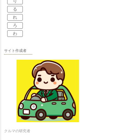
り
る
れ
ろ
わ
サイト作成者
クルマの研究者