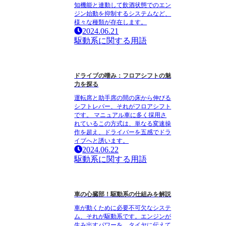
知機能と連動して飲酒状態でのエン
ジン始動を抑制するシステムなど、
様々な種類が存在します。
2024.06.21
駆動系に関する用語
ドライブの嗜み：フロアシフトの魅
力を探る
運転席と助手席の間の床から伸びる
シフトレバー、それがフロアシフト
です。 マニュアル車に多く採用さ
れているこの方式は、単なる変速操
作を超え、ドライバーを五感でドラ
イブへと誘います。
2024.06.22
駆動系に関する用語
車の心臓部！駆動系の仕組みを解説
車が動くために必要不可欠なシステ
ム、それが駆動系です。エンジンが
生み出すパワーを、タイヤに伝えて