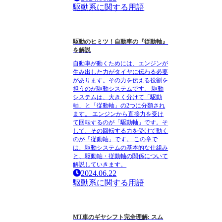
駆動系に関する用語
駆動のヒミツ！自動車の『従動軸』
を解説
自動車が動くためには、エンジンが
生み出した力がタイヤに伝わる必要
があります。その力を伝える役割を
担うのが駆動システムです。 駆動
システムは、大きく分けて「駆動
軸」と「従動軸」の2つに分類され
ます。 エンジンから直接力を受け
て回転するのが「駆動軸」です。そ
して、その回転する力を受けて動く
のが「従動軸」です。 この章で
は、駆動システムの基本的な仕組み
と、駆動軸・従動軸の関係について
解説していきます。
2024.06.22
駆動系に関する用語
MT車のギヤシフト完全理解: スム