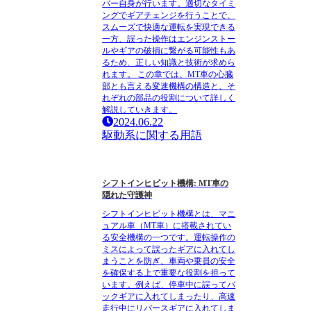
バー自身が行います。適切なタイミ
ングでギアチェンジを行うことで、
スムーズで快適な運転を実現できる
一方、誤った操作はエンジンストー
ルやギアの破損に繋がる可能性もあ
るため、正しい知識と技術が求めら
れます。 この章では、MT車の心臓
部とも言える変速機構の構造と、そ
れぞれの部品の役割について詳しく
解説していきます。
2024.06.22
駆動系に関する用語
シフトインヒビット機構: MT車の
隠れた守護神
シフトインヒビット機構とは、マニ
ュアル車（MT車）に搭載されてい
る安全機構の一つです。運転操作の
ミスによって誤ったギアに入れてし
まうことを防ぎ、車両や乗員の安全
を確保する上で重要な役割を担って
います。例えば、停車中に誤ってバ
ックギアに入れてしまったり、高速
走行中にリバースギアに入れてしま