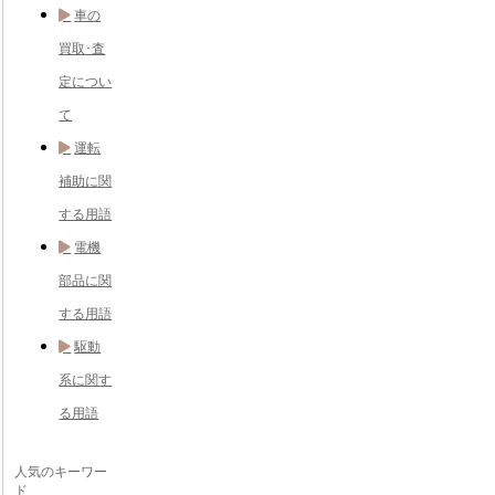
車の
買取･査
定につい
て
運転
補助に関
する用語
電機
部品に関
する用語
駆動
系に関す
る用語
人気のキーワー
ド