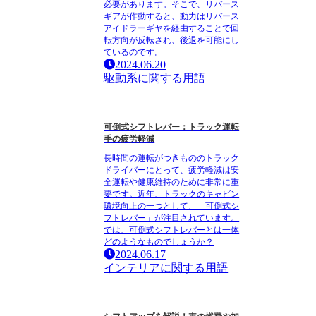
必要があります。そこで、リバース
ギアが作動すると、動力はリバース
アイドラーギヤを経由することで回
転方向が反転され、後退を可能にし
ているのです。
2024.06.20
駆動系に関する用語
可倒式シフトレバー：トラック運転
手の疲労軽減
長時間の運転がつきもののトラック
ドライバーにとって、疲労軽減は安
全運転や健康維持のために非常に重
要です。近年、トラックのキャビン
環境向上の一つとして、「可倒式シ
フトレバー」が注目されています。
では、可倒式シフトレバーとは一体
どのようなものでしょうか？
2024.06.17
インテリアに関する用語