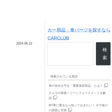
カー用品・車パーツを探すなら
CARCLUB
2024.06.22
検
索
検索されている用語
車の安全を守る「重要保安部品」とは？
クルマの骨格！リーンフォースメントを解
説
MT車に乗るなら知っておきたい！ ギヤ抜け
の原因と対策