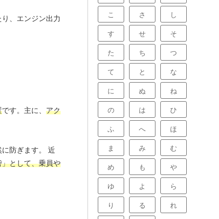
こ
さ
し
たり、エンジン出力
す
せ
そ
た
ち
つ
て
と
な
に
ぬ
ね
の
は
ひ
置
です。主に、
アク
ふ
へ
ほ
ま
み
む
に防ぎます。 近
砦」として、乗員や
め
も
や
ゆ
よ
ら
り
る
れ