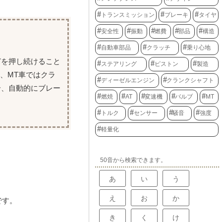
トランスミッション
ブレーキ
タイヤ
安全性
振動
燃費
部品
構造
自動車部品
クラッチ
乗り心地
どを押し続けること
ステアリング
ピストン
製造
、MT車ではクラ
ディーゼルエンジン
クランクシャフト
合、自動的にブレー
燃焼
AT
変速機
バルブ
MT
トルク
センサー
騒音
強度
軽量化
50音から検索できます。
あ
い
う
え
お
か
です。
き
く
け