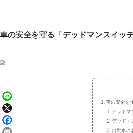
車の安全を守る「デッドマンスイッ
車の安全を
L
デッドマ
i
X
デッドマ
n
F
自動車に