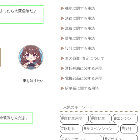
機能に関する用語
まったら大変危険だよ
法律に関する用語
燃費に関する用語
環境に関する用語
設計に関する用語
車の買取･査定について
運転補助に関する用語
電機部品に関する用語
車を知りたい
駆動系に関する用語
人気のキーワード
全装置なんだよ。
自動車用語
自動車
エンジン
駆動系
サスペンション
設計
メンテナンス
デザイン