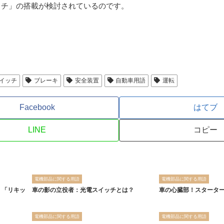
ッチ」の搭載が検討されているのです。
イッチ
ブレーキ
安全装置
自動車用語
運転
Facebook
はてブ
LINE
コピー
電機部品に関する用語
電機部品に関する用語
！「リキッ
車の影の立役者：光電スイッチとは？
車の心臓部！スタータ
電機部品に関する用語
電機部品に関する用語