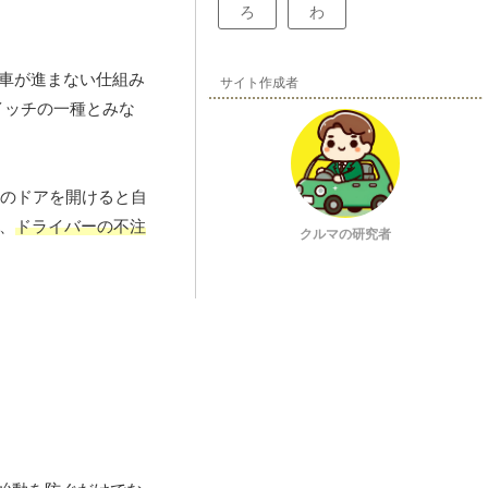
ろ
わ
も車が進まない仕組み
サイト作成者
イッチの一種とみな
席のドアを開けると自
、
ドライバーの不注
クルマの研究者