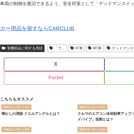
車両の制御を復旧できるよう、安全対策として「デッドマンスイ
カー用品を探すならCARCLUB
電機部品に関する用語
「で」
AT車
MT車
デッドマンス
X
Pocket
こちらもオススメ
電機部品に関する用語
電機部品に関する用語
懐かしの用語 ドエルアングルとは？
クルマのエアコン冷却効率アップ
ドパイプ」役割とは？
電機部品に関する用語
電機部品に関する用語