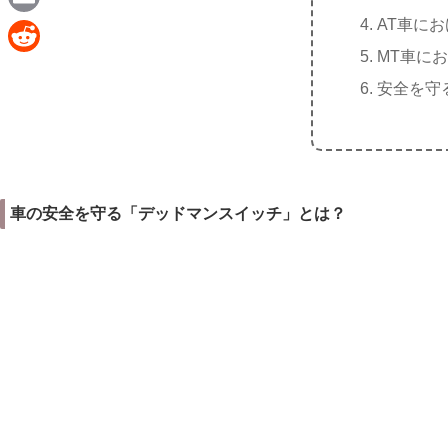
e
a
AT車に
E
c
MT車に
m
R
e
安全を守
a
e
b
i
d
o
l
d
o
i
k
車の安全を守る「デッドマンスイッチ」とは？
t